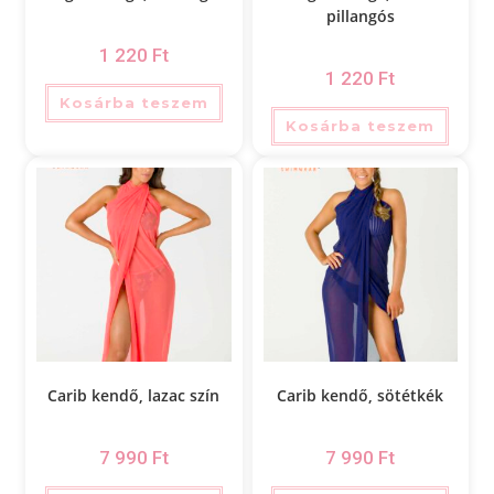
pillangós
1 220
Ft
1 220
Ft
Kosárba teszem
Kosárba teszem
Carib kendő, lazac szín
Carib kendő, sötétkék
7 990
Ft
7 990
Ft