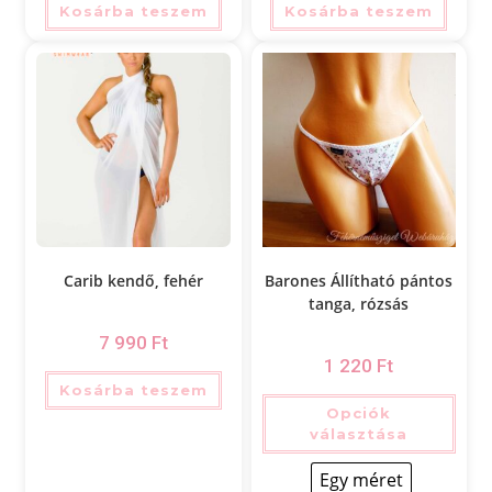
Kosárba teszem
Kosárba teszem
Carib kendő, fehér
Barones Állítható pántos
tanga, rózsás
7 990
Ft
1 220
Ft
Kosárba teszem
Opciók
választása
Egy méret