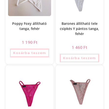
Poppy Foxy állítható
Barones állítható tele
tanga, fehér
csipkés Y pántos tanga,
fehér
1 190
Ft
1 460
Ft
Kosárba teszem
Kosárba teszem