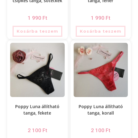
csipkés tanga, sötétkék
tanga, fehér
1 990
Ft
1 990
Ft
Kosárba teszem
Kosárba teszem
Poppy Luna állítható
Poppy Luna állítható
tanga, fekete
tanga, korall
2 100
Ft
2 100
Ft