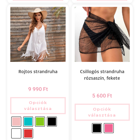
Rojtos strandruha
Csillogós strandruha
rózsaszín, fekete
9 990
Ft
5 600
Ft
Opciók
választása
Opciók
választása