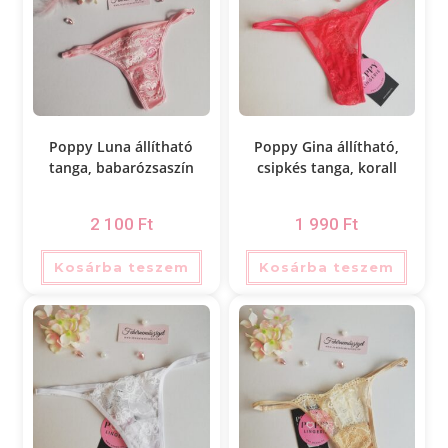
Poppy Luna állítható
Poppy Gina állítható,
tanga, babarózsaszín
csipkés tanga, korall
2 100
Ft
1 990
Ft
Kosárba teszem
Kosárba teszem