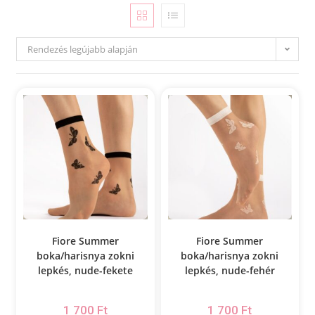
Rendezés legújabb alapján
Fiore Summer
Fiore Summer
boka/harisnya zokni
boka/harisnya zokni
lepkés, nude-fekete
lepkés, nude-fehér
1 700
Ft
1 700
Ft