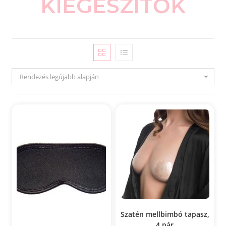
KIEGÉSZÍTŐK
Rendezés legújabb alapján
Szatén mellbimbó tapasz,
4 pár