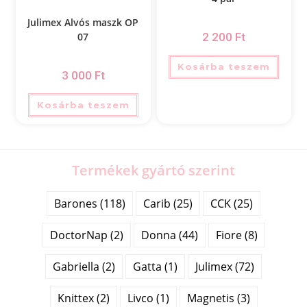
Julimex Alvós maszk OP
2 200
Ft
07
Kosárba teszem
3 000
Ft
Kosárba teszem
Termékek gyártó szerint
Barones (118)
Carib (25)
CCK (25)
DoctorNap (2)
Donna (44)
Fiore (8)
Gabriella (2)
Gatta (1)
Julimex (72)
Knittex (2)
Livco (1)
Magnetis (3)