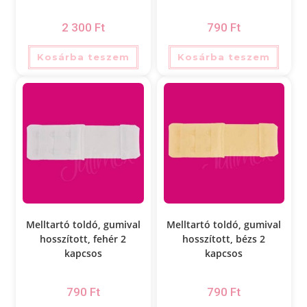
2 300
Ft
790
Ft
Kosárba teszem
Kosárba teszem
Melltartó toldó, gumival
Melltartó toldó, gumival
hosszított, fehér 2
hosszított, bézs 2
kapcsos
kapcsos
790
Ft
790
Ft