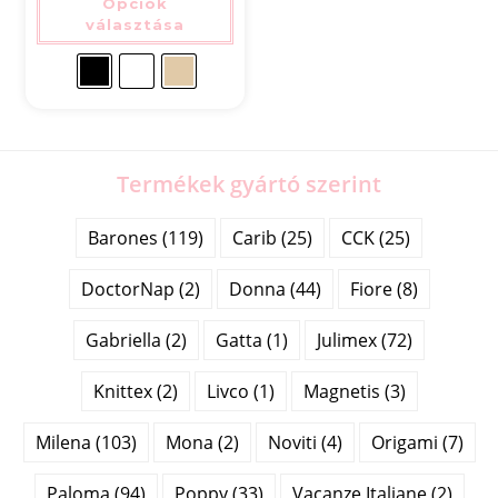
Opciók
választása
Termékek gyártó szerint
Barones (119)
Carib (25)
CCK (25)
DoctorNap (2)
Donna (44)
Fiore (8)
Gabriella (2)
Gatta (1)
Julimex (72)
Knittex (2)
Livco (1)
Magnetis (3)
Milena (103)
Mona (2)
Noviti (4)
Origami (7)
Paloma (94)
Poppy (33)
Vacanze Italiane (2)