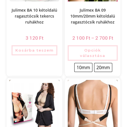
Julimex BA 10 kétoldalú
Julimex BA 09
ragasztócsík tekercs
10mm/20mm kétoldalú
ruhákhoz
ragasztócsík ruhákhoz
3 120
Ft
2 100
Ft
–
2 700
Ft
Kosárba teszem
Opciók
választása
10mm
20mm