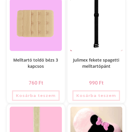
Melltartó toldó bézs 3
Julimex fekete spagetti
kapcsos
melltartópánt
760
Ft
990
Ft
Kosárba teszem
Kosárba teszem