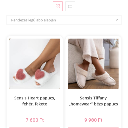
Rendezés legújabb alapján
Sensis Heart papucs,
Sensis Tiffany
fehér, fekete
„homewear” bézs papucs
7 600
Ft
9 980
Ft