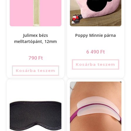
Julimex bézs
Poppy Minnie párna
melltartópánt, 12mm
6 490
Ft
790
Ft
Kosárba teszem
Kosárba teszem