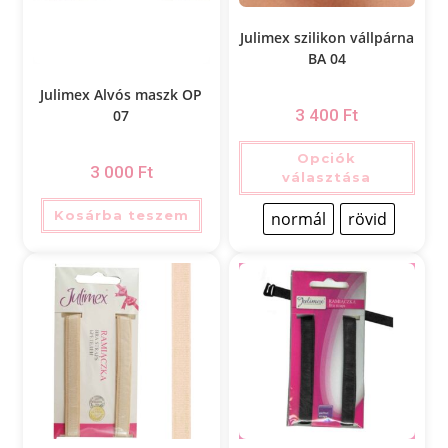
Julimex szilikon vállpárna
BA 04
Julimex Alvós maszk OP
3 400
Ft
07
Opciók
3 000
Ft
választása
Kosárba teszem
normál
rövid