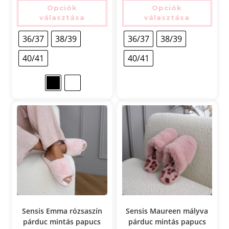
Opciók
Opciók
választása
választása
36/37
38/39
36/37
38/39
40/41
40/41
Sensis Emma rózsaszín
Sensis Maureen mályva
párduc mintás papucs
párduc mintás papucs