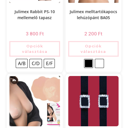
Julimex Rabbit PS-10
Julimex melltartókapocs
mellemelő tapasz
lehúzópánt BA05
3 800
Ft
2 200
Ft
Opciók
Opciók
választása
választása
A/B
C/D
E/F