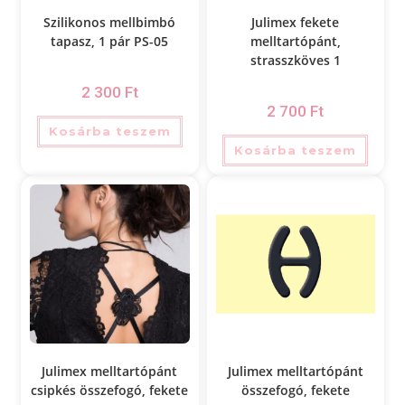
Szilikonos mellbimbó
Julimex fekete
tapasz, 1 pár PS-05
melltartópánt,
strasszköves 1
2 300
Ft
2 700
Ft
Kosárba teszem
Kosárba teszem
Julimex melltartópánt
Julimex melltartópánt
csipkés összefogó, fekete
összefogó, fekete