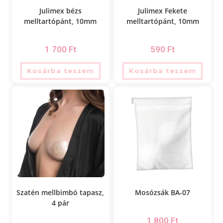
Julimex bézs
Julimex Fekete
melltartópánt, 10mm
melltartópánt, 10mm
1 700
Ft
590
Ft
Kosárba teszem
Kosárba teszem
Szatén mellbimbó tapasz,
Mosózsák BA-07
4 pár
1 800
Ft