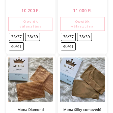
10 200
Ft
11 000
Ft
Opciók
Opciók
választása
választása
36/37
38/39
36/37
38/39
40/41
40/41
Mona Diamond
Mona Silky combvédő