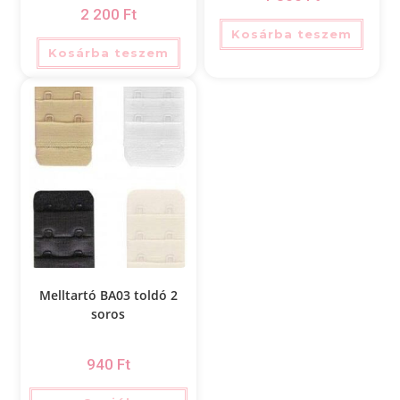
2 200
Ft
Kosárba teszem
Kosárba teszem
Melltartó BA03 toldó 2
soros
940
Ft