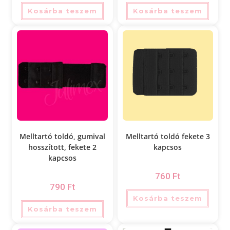
Kosárba teszem
Kosárba teszem
Melltartó toldó, gumival
Melltartó toldó fekete 3
hosszított, fekete 2
kapcsos
kapcsos
760
Ft
790
Ft
Kosárba teszem
Kosárba teszem