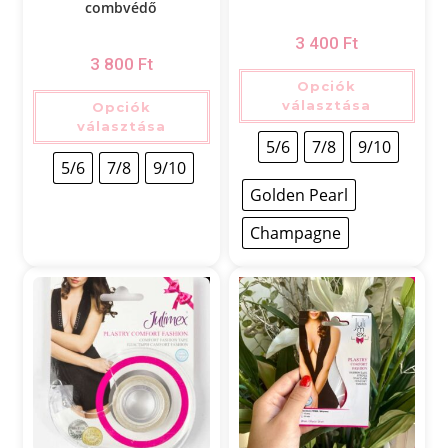
combvédő
3 400
Ft
3 800
Ft
Opciók
választása
Opciók
választása
5/6
7/8
9/10
5/6
7/8
9/10
Golden Pearl
Champagne