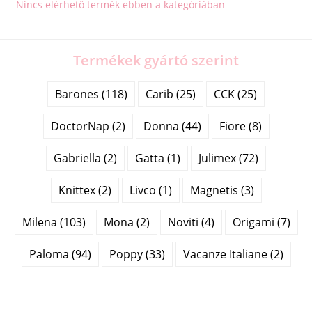
Nincs elérhető termék ebben a kategóriában
Termékek gyártó szerint
Barones (118)
Carib (25)
CCK (25)
DoctorNap (2)
Donna (44)
Fiore (8)
Gabriella (2)
Gatta (1)
Julimex (72)
Knittex (2)
Livco (1)
Magnetis (3)
Milena (103)
Mona (2)
Noviti (4)
Origami (7)
Paloma (94)
Poppy (33)
Vacanze Italiane (2)