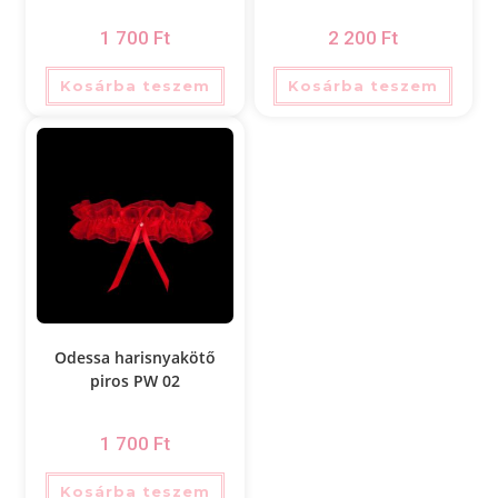
1 700
Ft
2 200
Ft
Kosárba teszem
Kosárba teszem
Odessa harisnyakötő
piros PW 02
1 700
Ft
Kosárba teszem