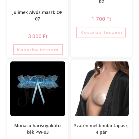
02
Julimex Alvós maszk OP
1 700
Ft
07
Kosárba teszem
3 000
Ft
Kosárba teszem
Monaco harisnyakötő
Szatén mellbimbó tapasz,
kék PW-03
4 pár