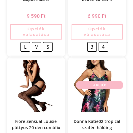
9 590
Ft
6 990
Ft
Opciók
Opciók
választása
választása
L
M
S
3
4
AKCIÓ!
Fiore Sensual Lousie
Donna Katie02 tropical
pöttyös 20 den combfix
szatén hálóing