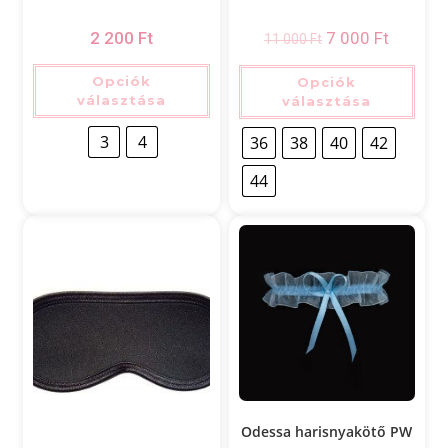
2 200
Ft
7 000
Ft
11 000
Ft
Opciók
Opciók
választása
választása
3
4
36
38
40
42
44
Odessa harisnyakötő PW