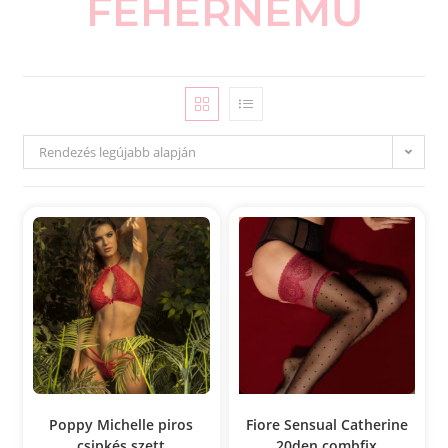
FEHÉRNEMŰ
Rendezés legújabb alapján
Poppy Michelle piros
Fiore Sensual Catherine
csipkés szett
20den combfix