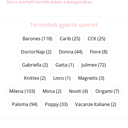
Nincs elérhető termék ebben a kategóriában
Termékek gyártó szerint
Barones (118)
Carib (25)
CCK (25)
DoctorNap (2)
Donna (44)
Fiore (8)
Gabriella (2)
Gatta (1)
Julimex (72)
Knittex (2)
Livco (1)
Magnetis (3)
Milena (103)
Mona (2)
Noviti (4)
Origami (7)
Paloma (94)
Poppy (33)
Vacanze Italiane (2)