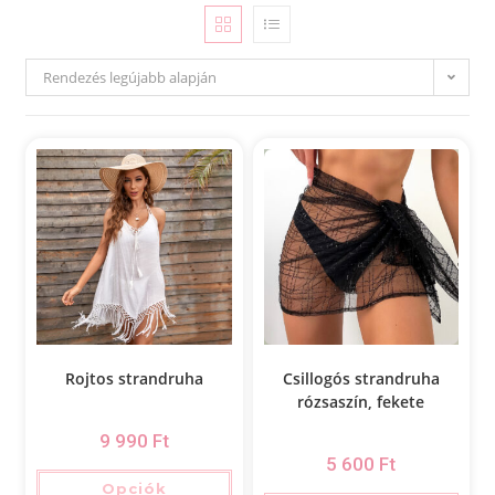
Rendezés legújabb alapján
Rojtos strandruha
Csillogós strandruha
rózsaszín, fekete
9 990
Ft
5 600
Ft
Opciók