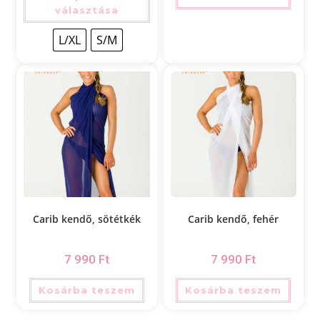
választása
L/XL
S/M
Carib kendő, sötétkék
Carib kendő, fehér
7 990
Ft
7 990
Ft
Kosárba teszem
Kosárba teszem