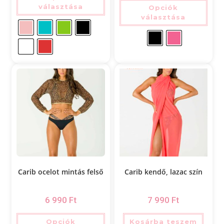
választása
Opciók
választása
Carib ocelot mintás felső
Carib kendő, lazac szín
6 990
Ft
7 990
Ft
Opciók
Kosárba teszem