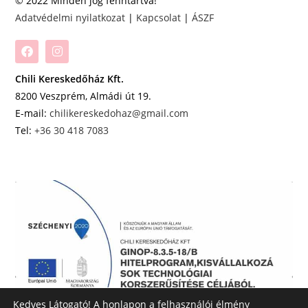
© 2022 Minden jog fenntartva!
Adatvédelmi nyilatkozat
|
Kapcsolat
|
ÁSZF
Chili Kereskedőház Kft.
8200 Veszprém, Almádi út 19.
E-mail:
chilikereskedohaz@gmail.com
Tel:
+36 30 418 7083
Kedves Látogató! A honlapon a felhasználói élmény