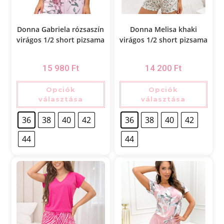
Donna Gabriela rózsaszín
Donna Melisa khaki
virágos 1/2 short pizsama
virágos 1/2 short pizsama
15 980
Ft
14 200
Ft
Opciók
Opciók
választása
választása
36
38
40
42
36
38
40
42
44
44