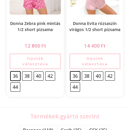
Donna Zebra pink mintás
Donna Evita rózsaszín
1/2 short pizsama
virágos 1/2 short pizsama
12 800
Ft
14 400
Ft
Opciók
Opciók
választása
választása
36
38
40
42
36
38
40
42
44
44
Termékek gyártó szerint