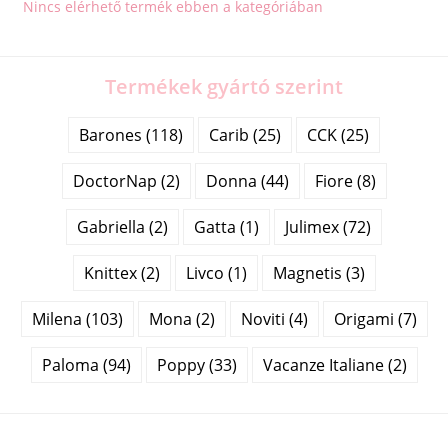
Nincs elérhető termék ebben a kategóriában
Termékek gyártó szerint
Barones (118)
Carib (25)
CCK (25)
DoctorNap (2)
Donna (44)
Fiore (8)
Gabriella (2)
Gatta (1)
Julimex (72)
Knittex (2)
Livco (1)
Magnetis (3)
Milena (103)
Mona (2)
Noviti (4)
Origami (7)
Paloma (94)
Poppy (33)
Vacanze Italiane (2)