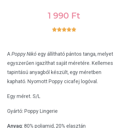
1 990
Ft





A
Poppy Nikó
egy állítható pántos tanga, melyet
egyszerűen igazíthat saját méretére. Kellemes
tapintású anyagból készült, egy méretben
kapható. Nyomott Poppy cicafej logóval.
Egy méret. S/L
Gyártó: Poppy Lingerie
Anyag
: 80% poliamid, 20% elasztán