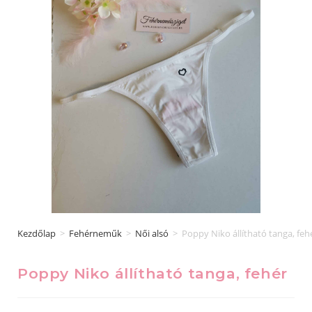
Kezdőlap
>
Fehérneműk
>
Női alsó
>
Poppy Niko állítható tanga, feh
Poppy Niko állítható tanga, fehér