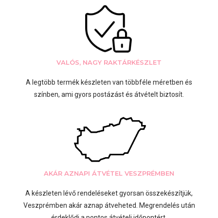
VALÓS, NAGY RAKTÁRKÉSZLET
A legtöbb termék készleten van többféle méretben és
színben, ami gyors postázást és átvételt biztosít.
AKÁR AZNAPI ÁTVÉTEL VESZPRÉMBEN
A készleten lévő rendeléseket gyorsan összekészítjük,
Veszprémben akár aznap átveheted. Megrendelés után
érdeklődj a pontos átvételi időpontért.