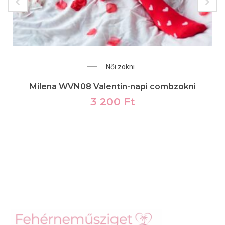
Női zokni
Milena WVN08 Valentin-napi combzokni
3 200
Ft