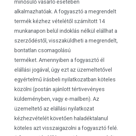
minősülő vásárló esetében
alkalmazhatóak. A fogyasztó a megrendelt
termék kézhez vételétől számított 14
munkanapon belül indoklás nélkül elállhat a
szerződéstől, visszaküldheti a megrendelt,
bontatlan csomagolású
terméket. Amennyiben a fogyasztó él
elállási jogával, úgy ezt az üzemeltetővel
egyértelmű írásbeli nyilatkozatban köteles
közölni (postán ajánlott tértivevényes
küldeményben, vagy e-mailben). Az
üzemeltető az elállási nyilatkozat
kézhezvételét követően haladéktalanul
köteles azt visszaigazolni a fogyasztó felé.