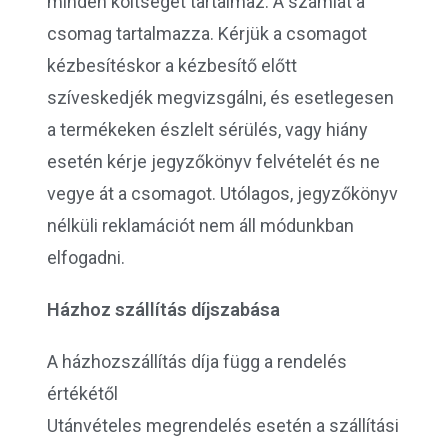
minden költséget tartalmaz. A számlát a
csomag tartalmazza. Kérjük a csomagot
kézbesítéskor a kézbesítő előtt
szíveskedjék megvizsgálni, és esetlegesen
a termékeken észlelt sérülés, vagy hiány
esetén kérje jegyzőkönyv felvételét és ne
vegye át a csomagot. Utólagos, jegyzőkönyv
nélküli reklamációt nem áll módunkban
elfogadni.
Házhoz szállítás díjszabása
A házhozszállítás díja függ a rendelés
értékétől
Utánvételes megrendelés esetén a szállítási