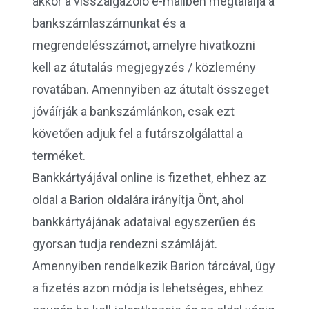
akkor a visszaigazoló e-mailben megtalálja a
bankszámlaszámunkat és a
megrendelésszámot, amelyre hivatkozni
kell az átutalás megjegyzés / közlemény
rovatában. Amennyiben az átutalt összeget
jóváírják a bankszámlánkon, csak ezt
követően adjuk fel a futárszolgálattal a
terméket.
Bankkártyájával online is fizethet, ehhez az
oldal a Barion oldalára irányítja Önt, ahol
bankkártyájának adataival egyszerűen és
gyorsan tudja rendezni számláját.
Amennyiben rendelkezik Barion tárcával, úgy
a fizetés azon módja is lehetséges, ehhez