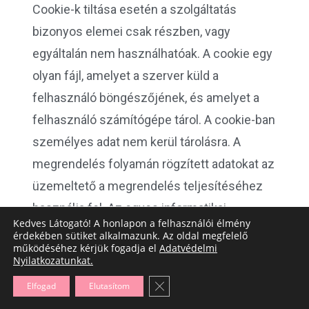
Cookie-k tiltása esetén a szolgáltatás
bizonyos elemei csak részben, vagy
egyáltalán nem használhatóak. A cookie egy
olyan fájl, amelyet a szerver küld a
felhasználó böngészőjének, és amelyet a
felhasználó számítógépe tárol. A cookie-ban
személyes adat nem kerül tárolásra. A
megrendelés folyamán rögzített adatokat az
üzemeltető a megrendelés teljesítéséhez
használja fel. Az egyes informatikai
Kedves Látogató! A honlapon a felhasználói élmény
rendszerek által, a webáruház oldalain
érdekében sütiket alkalmazunk. Az oldal megfelelő
működéséhez kérjük fogadja el
Adatvédelmi
leadott megrendelésből készült számla
Nyilatkozatunkat.
adatai a rendelés leadása folyamán
Close GDPR Cookie Banner
Elfogad
Elutasítom
megadott adatokkal rögzítésre, és tárolásra