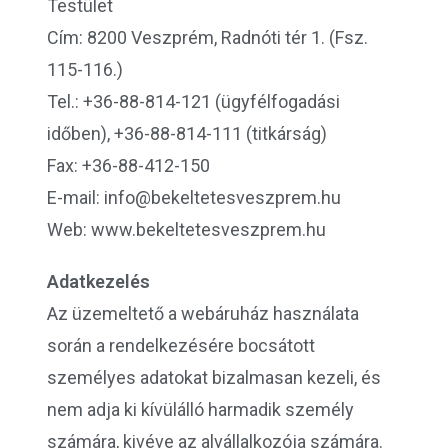
Testület
Cím: 8200 Veszprém, Radnóti tér 1. (Fsz.
115-116.)
Tel.: +36-88-814-121 (ügyfélfogadási
időben), +36-88-814-111 (titkárság)
Fax: +36-88-412-150
E-mail: info@bekeltetesveszprem.hu
Web: www.bekeltetesveszprem.hu
Adatkezelés
Az üzemeltető a webáruház használata
során a rendelkezésére bocsátott
személyes adatokat bizalmasan kezeli, és
nem adja ki kívülálló harmadik személy
számára, kivéve az alvállalkozója számára.