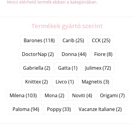
Nincs elérhető termék ebben a kategóriában
Termékek gyártó szerint
Barones (118)
Carib (25)
CCK (25)
DoctorNap (2)
Donna (44)
Fiore (8)
Gabriella (2)
Gatta (1)
Julimex (72)
Knittex (2)
Livco (1)
Magnetis (3)
Milena (103)
Mona (2)
Noviti (4)
Origami (7)
Paloma (94)
Poppy (33)
Vacanze Italiane (2)