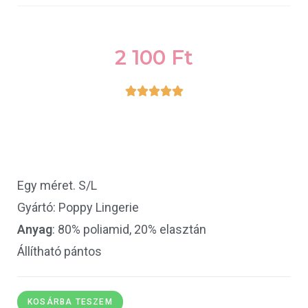
2 100
Ft





Egy méret. S/L
Gyártó: Poppy Lingerie
Anyag
: 80% poliamid, 20% elasztán
Állítható pántos
KOSÁRBA TESZEM