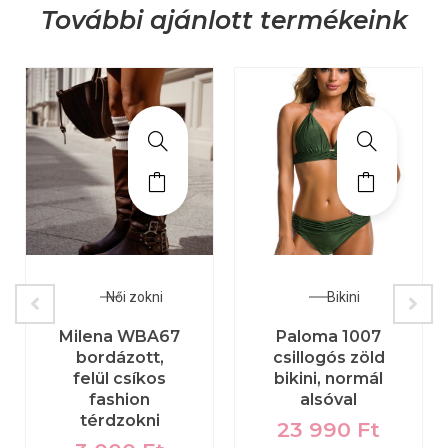
További ajánlott termékeink
Női zokni
Bikini
Milena WBA67
Paloma 1007
bordázott,
csillogós zöld
felül csíkos
bikini, normál
fashion
alsóval
térdzokni
23 990
Ft