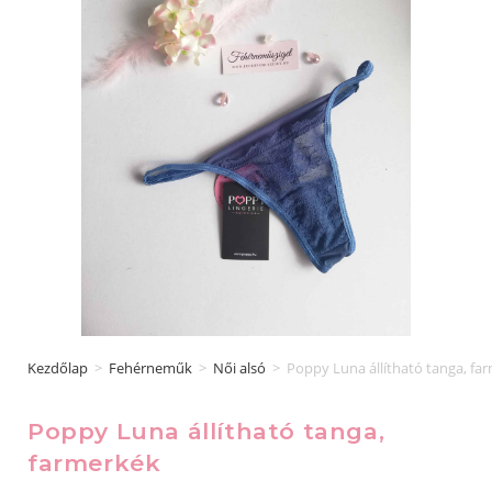
Kezdőlap
>
Fehérneműk
>
Női alsó
>
Poppy Luna állítható tanga, fa
Poppy Luna állítható tanga,
farmerkék