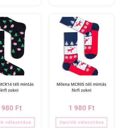
MCR14 téli mintás
Milena MCR05 téli mintás
férfi zokni
férfi zokni
 980
Ft
1 980
Ft
k választása
Opciók választása