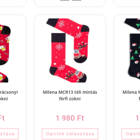
rácsonyi
Milena MCR13 téli mintás
Milena 
okni
férfi zokni
Ft
1 980
Ft
1
sztása
Opciók választása
Opció