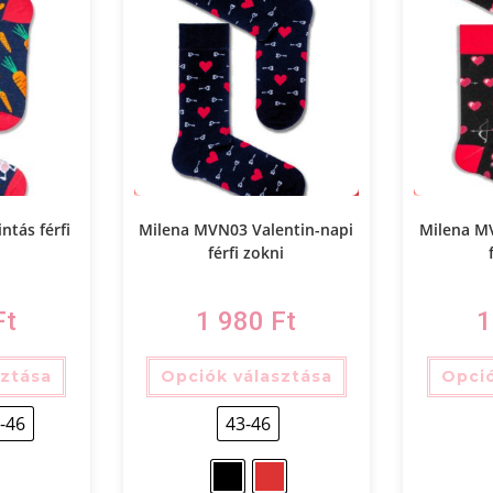
tás férfi
Milena MVN03 Valentin-napi
Milena M
férfi zokni
Ft
1 980
Ft
1
sztása
Opciók választása
Opció
-46
43-46