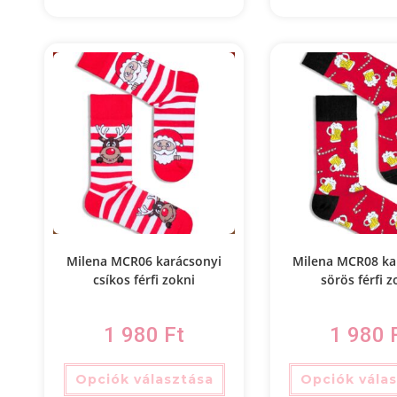
Milena MCR06 karácsonyi
Milena MCR08 ka
csíkos férfi zokni
sörös férfi z
1 980
Ft
1 980
Opciók választása
Opciók vála