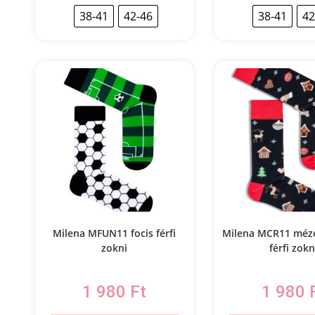
38-41
42-46
38-41
42
Milena MFUN11 focis férfi
Milena MCR11 méz
zokni
férfi zokn
1 980
Ft
1 980