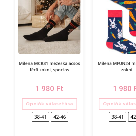
Milena MCR31 mézeskalácsos
Milena MFUN24 min
férfi zokni, sportos
zokni
1 980
Ft
1 980
Opciók választása
Opciók vála
38-41
42-46
38-41
42