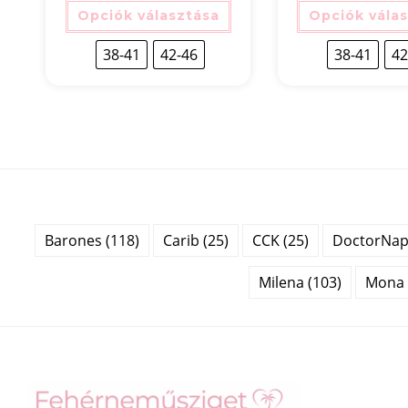
Opciók választása
Opciók vála
38-41
42-46
38-41
42
Barones (118)
Carib (25)
CCK (25)
DoctorNap 
Milena (103)
Mona 