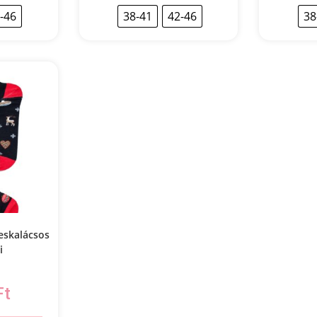
-46
38-41
42-46
38
eskalácsos
i
Ft