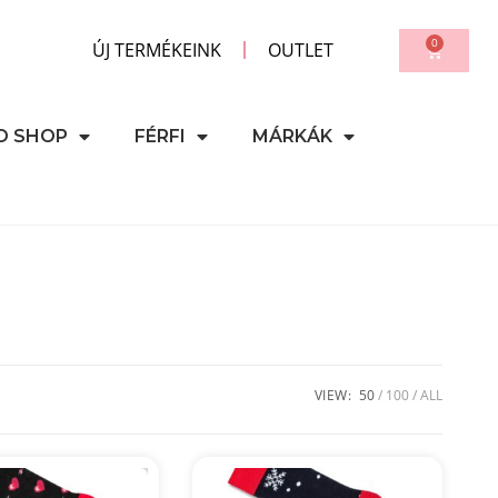
0
ÚJ TERMÉKEINK
OUTLET
D SHOP
FÉRFI
MÁRKÁK
VIEW:
50
100
ALL