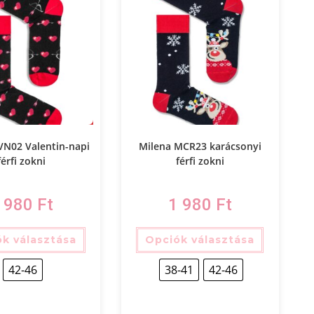
VN02 Valentin-napi
Milena MCR23 karácsonyi
férfi zokni
férfi zokni
 980
Ft
1 980
Ft
k választása
Opciók választása
42-46
38-41
42-46