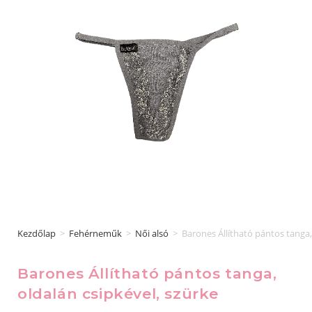
Kezdőlap
>
Fehérneműk
>
Női alsó
>
Barones Állítható pántos tanga,
Barones Állítható pántos tanga,
oldalán csipkével, szürke