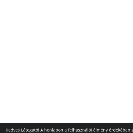
Kedves Látogató! A honlapon a felhasználói élmény érdekében s