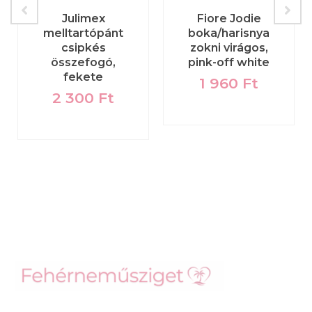
Julimex
Fiore Jodie
melltartópánt
boka/harisnya
csipkés
zokni virágos,
összefogó,
pink-off white
fekete
1 960
Ft
2 300
Ft