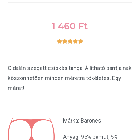
1 460
Ft





Oldalán szegett csipkés tanga. Állítható pántjainak
köszönhetően minden méretre tökéletes. Egy
méret!
Márka: Barones
Anyag: 95% pamut, 5%