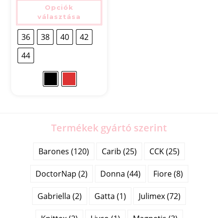
Opciók
választása
36
38
40
42
44
Termékek gyártó szerint
Barones (120)
Carib (25)
CCK (25)
DoctorNap (2)
Donna (44)
Fiore (8)
Gabriella (2)
Gatta (1)
Julimex (72)