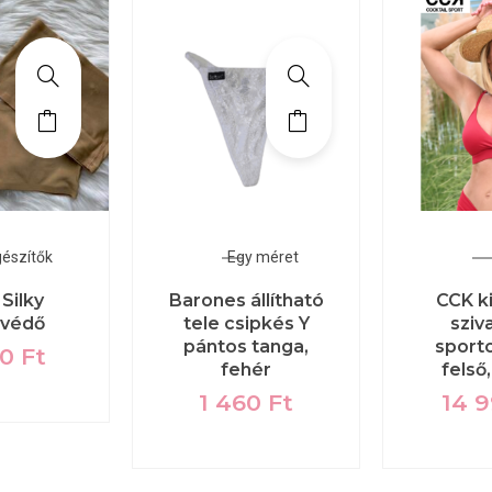
gészítők
Egy méret
Silky
Barones állítható
CCK k
védő
tele csipkés Y
sziv
pántos tanga,
sporto
00
Ft
fehér
felső
1 460
Ft
14 