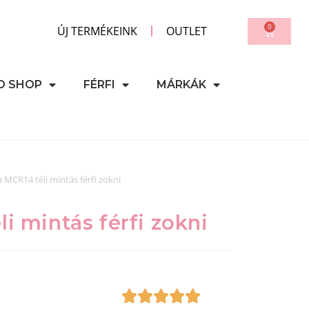
0
ÚJ TERMÉKEINK
OUTLET
D SHOP
FÉRFI
MÁRKÁK
 MCR14 téli mintás férfi zokni
i mintás férfi zokni




