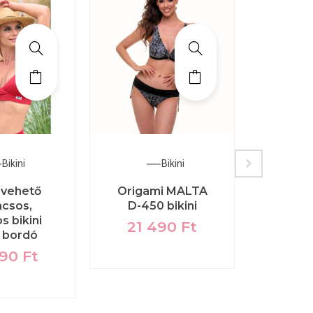
Bikini
Bikini
ivehető
Origami MALTA
Pal
acsos,
D-450 bikini
kir
s bikini
any
21 490
Ft
, bordó
mintá
normá
990
Ft
26