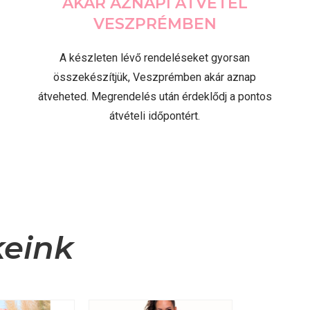
AKÁR AZNAPI ÁTVÉTEL
VESZPRÉMBEN
A készleten lévő rendeléseket gyorsan
összekészítjük, Veszprémben akár aznap
átveheted. Megrendelés után érdeklődj a pontos
átvételi időpontért.
keink