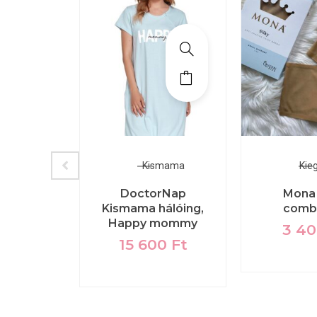
zokni
Kismama
Kie
WFUN19
DoctorNap
Mona 
 zokni
Kismama hálóing,
comb
Happy mommy
0
Ft
3 4
15 600
Ft