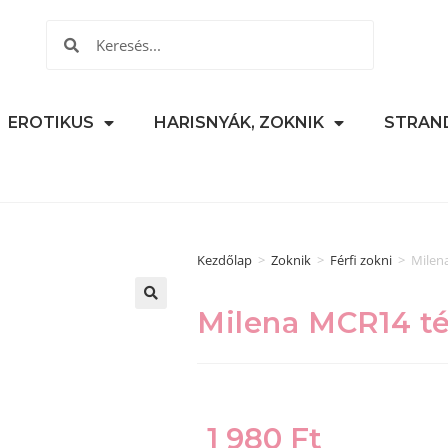
EROTIKUS
HARISNYÁK, ZOKNIK
STRAN
Kezdőlap
>
Zoknik
>
Férfi zokni
>
Milena
Milena MCR14 tél
🔍
1 980
Ft