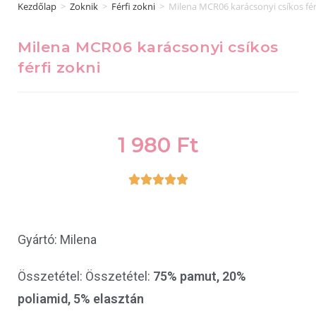
Kezdőlap
>
Zoknik
>
Férfi zokni
>
Milena MCR06 karácsonyi csíkos fér
Milena MCR06 karácsonyi csíkos
férfi zokni
1 980
Ft





Gyártó: Milena
Összetétel: Összetétel:
75% pamut, 20%
poliamid, 5% elasztán