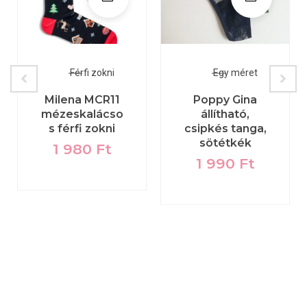
Férfi zokni
Egy méret
Milena MCR11
Poppy Gina
mézeskalácso
állítható,
s férfi zokni
csipkés tanga,
sötétkék
1 980
Ft
1 990
Ft