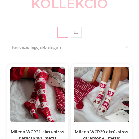
KOLLEKCIÓ
Rendezés legújabb alapján
Milena WCR31 ekrü-piros
Milena WCR29 ekrü-piros
karácsonyi, mézis
karácsonyi, mézis