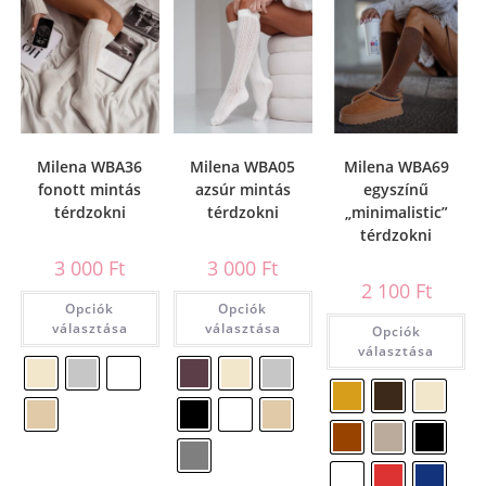
Milena WBA36
Milena WBA05
Milena WBA69
fonott mintás
azsúr mintás
egyszínű
térdzokni
térdzokni
„minimalistic”
térdzokni
3 000
Ft
3 000
Ft
2 100
Ft
Opciók
Opciók
választása
választása
Opciók
választása