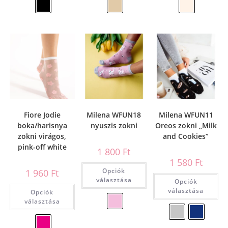
Fiore Jodie
Milena WFUN18
Milena WFUN11
boka/harisnya
nyuszis zokni
Oreos zokni „Milk
zokni virágos,
and Cookies”
pink-off white
1 800
Ft
1 580
Ft
Opciók
1 960
Ft
választása
Opciók
választása
Opciók
választása