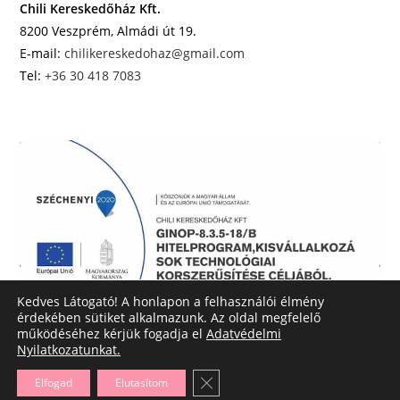
Chili Kereskedőház Kft.
8200 Veszprém, Almádi út 19.
E-mail:
chilikereskedohaz@gmail.com
Tel:
+36 30 418 7083
Kedves Látogató! A honlapon a felhasználói élmény
érdekében sütiket alkalmazunk. Az oldal megfelelő
működéséhez kérjük fogadja el
Adatvédelmi
Nyilatkozatunkat.
Close GDPR Cookie Banner
Elfogad
Elutasítom