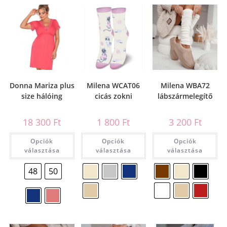
Donna Mariza plus
Milena WCAT06
Milena WBA72
size hálóing
cicás zokni
lábszármelegítő
18 300
Ft
1 800
Ft
3 200
Ft
Opciók
Opciók
Opciók
választása
választása
választása
48
50