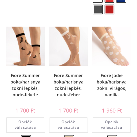
Fiore Summer
Fiore Summer
Fiore Jodie
boka/harisnya
boka/harisnya
boka/harisnya
zokni lepkés,
zokni lepkés,
zokni virágos,
nude-fekete
nude-fehér
vanília
1 700
Ft
1 700
Ft
1 960
Ft
Opciók
Opciók
Opciók
választása
választása
választása