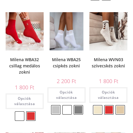
Milena WBA32
Milena WBA25
Milena WVN03
csillag medálos
csipkés zokni
szívecskés zokni
zokni
2 200
Ft
1 800
Ft
1 800
Ft
Opciók
Opciók
választása
választása
Opciók
választása