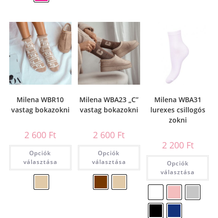
Milena WBR10
Milena WBA23 „C”
Milena WBA31
vastag bokazokni
vastag bokazokni
lurexes csillogós
zokni
2 600
Ft
2 600
Ft
2 200
Ft
Opciók
Opciók
választása
választása
Opciók
választása