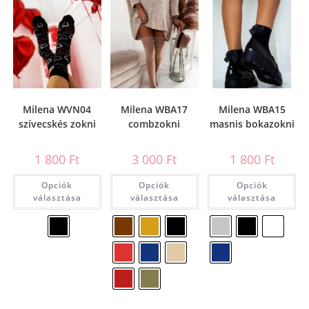
Milena WVN04
Milena WBA17
Milena WBA15
szívecskés zokni
combzokni
masnis bokazokni
1 800
Ft
3 000
Ft
1 800
Ft
Opciók
Opciók
Opciók
választása
választása
választása