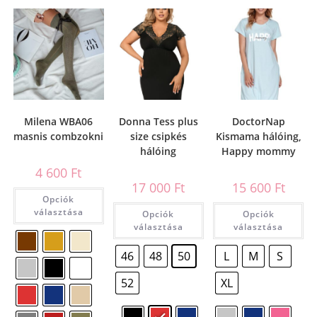
Milena WBA06
Donna Tess plus
DoctorNap
masnis combzokni
size csipkés
Kismama hálóing,
hálóing
Happy mommy
4 600
Ft
17 000
Ft
15 600
Ft
Opciók
választása
Opciók
Opciók
választása
választása
46
48
50
L
M
S
52
XL