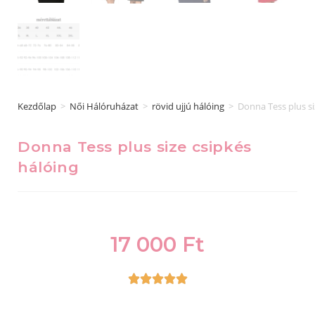
Kezdőlap
>
Női Hálóruházat
>
rövid ujjú hálóing
>
Donna Tess plus si
Donna Tess plus size csipkés
hálóing
17 000
Ft




