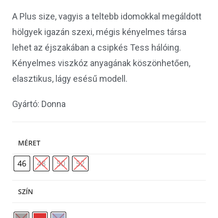
A Plus size, vagyis a teltebb idomokkal megáldott
hölgyek igazán szexi, mégis kényelmes társa
lehet az éjszakában a csipkés Tess hálóing.
Kényelmes viszkóz anyagának köszönhetően,
elasztikus, lágy esésű modell.
Gyártó: Donna
MÉRET
46
48
50
52
SZÍN