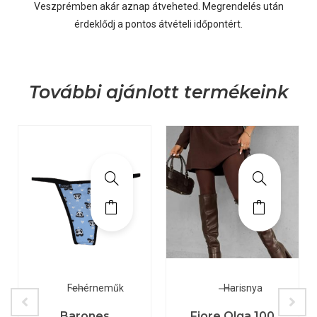
Veszprémben akár aznap átveheted. Megrendelés után
érdeklődj a pontos átvételi időpontért.
További ajánlott termékeink
Fehérneműk
Harisnya
Barones
Fiore Olga 100