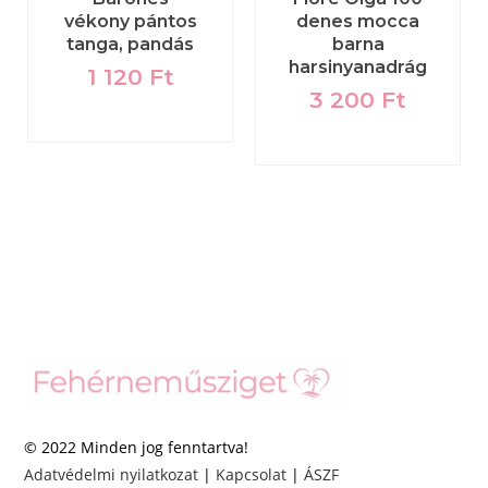
vékony pántos
denes mocca
tanga, pandás
barna
harsinyanadrág
1 120
Ft
3 200
Ft
© 2022 Minden jog fenntartva!
Adatvédelmi nyilatkozat
|
Kapcsolat
|
ÁSZF