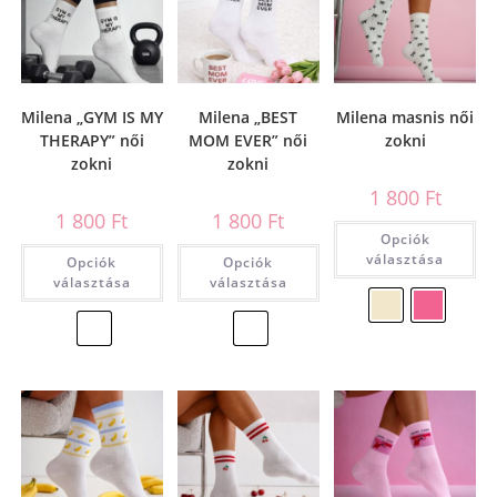
Milena „GYM IS MY
Milena „BEST
Milena masnis női
THERAPY” női
MOM EVER” női
zokni
zokni
zokni
1 800
Ft
1 800
Ft
1 800
Ft
Opciók
választása
Opciók
Opciók
választása
választása