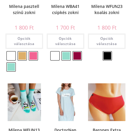
Milena pasztell
Milena WBA41
Milena WFUN23
színű zokni
csipkés zokni
koalás zokni
1 800
Ft
1 700
Ft
1 800
Ft
Opciók
Opciók
Opciók
választása
választása
választása
Milena WFUN13
DoctorNap
Barones Extra