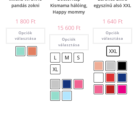
pandás zokni
Kismama hálóing,
egyszínű alsó XXL
Happy mommy
1 800
Ft
1 640
Ft
15 600
Ft
Opciók
Opciók
választása
választása
Opciók
választása
XXL
L
M
S
XL