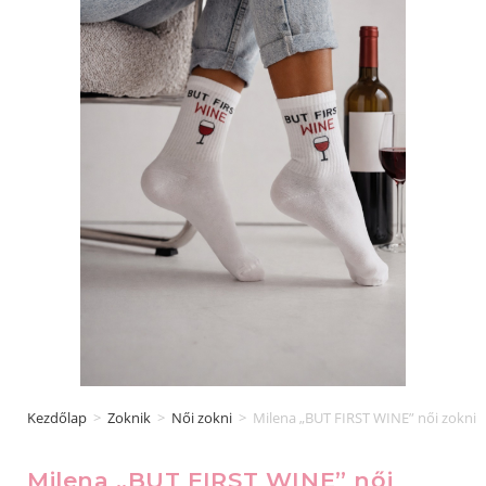
Kezdőlap
>
Zoknik
>
Női zokni
>
Milena „BUT FIRST WINE” női zokni
Milena „BUT FIRST WINE” női