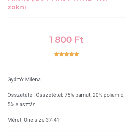
zokni
1 800
Ft





Gyártó: Milena
Összetétel: Összetétel: 75% pamut, 20% poliamid,
5% elasztán
Méret: One size 37-41