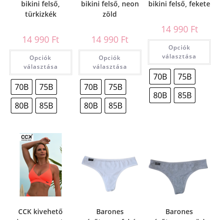
bikini felső,
bikini felső, neon
bikini felső, fekete
türkizkék
zöld
14 990
Ft
14 990
Ft
14 990
Ft
Opciók
választása
Opciók
Opciók
választása
választása
70B
75B
70B
75B
70B
75B
80B
85B
80B
85B
80B
85B
CCK kivehető
Barones
Barones