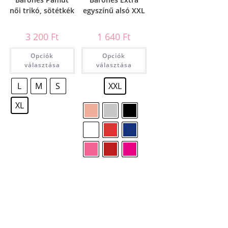
női trikó, sötétkék
egyszínű alsó XXL
3 200
Ft
1 640
Ft
Opciók
Opciók
választása
választása
L
M
S
XXL
XL