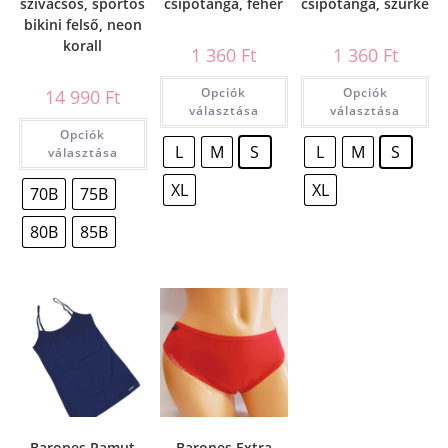
szivacsos, sportos
csípőtanga, fehér
csípőtanga, szürke
bikini felső, neon
korall
1 360
Ft
1 360
Ft
Opciók
Opciók
14 990
Ft
választása
választása
Opciók
L
M
S
L
M
S
választása
XL
XL
70B
75B
80B
85B
Barones Pamut
Barones Extra