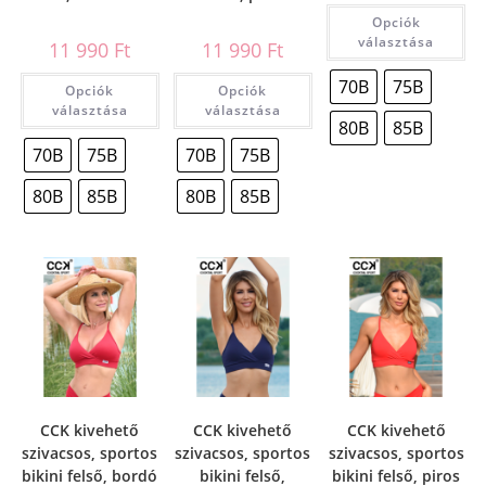
Opciók
választása
11 990
Ft
11 990
Ft
70B
75B
Opciók
Opciók
választása
választása
80B
85B
70B
75B
70B
75B
80B
85B
80B
85B
CCK kivehető
CCK kivehető
CCK kivehető
szivacsos, sportos
szivacsos, sportos
szivacsos, sportos
bikini felső, bordó
bikini felső,
bikini felső, piros