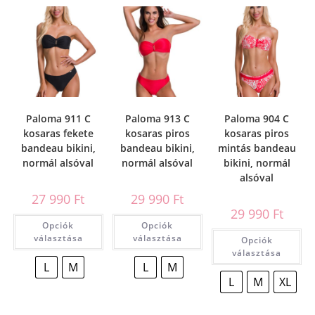
Paloma 911 C
Paloma 913 C
Paloma 904 C
kosaras fekete
kosaras piros
kosaras piros
bandeau bikini,
bandeau bikini,
mintás bandeau
normál alsóval
normál alsóval
bikini, normál
alsóval
27 990
Ft
29 990
Ft
29 990
Ft
Opciók
Opciók
választása
választása
Opciók
választása
L
M
L
M
L
M
XL