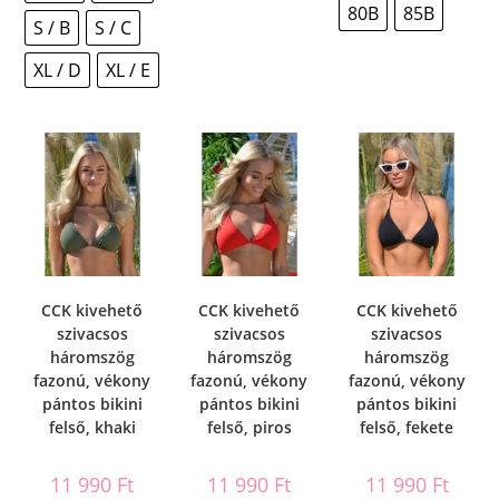
80B
85B
S / B
S / C
XL / D
XL / E
CCK kivehető
CCK kivehető
CCK kivehető
szivacsos
szivacsos
szivacsos
háromszög
háromszög
háromszög
fazonú, vékony
fazonú, vékony
fazonú, vékony
pántos bikini
pántos bikini
pántos bikini
felső, khaki
felső, piros
felső, fekete
11 990
Ft
11 990
Ft
11 990
Ft