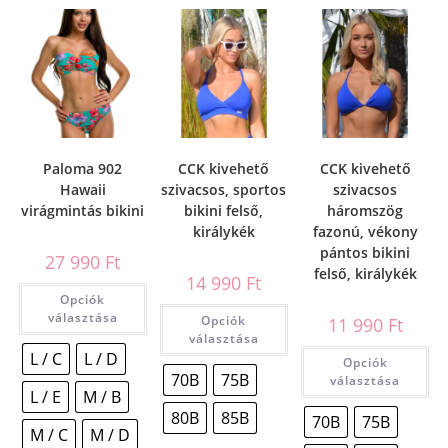
Paloma 902
CCK kivehető
CCK kivehető
Hawaii
szivacsos, sportos
szivacsos
virágmintás bikini
bikini felső,
háromszög
királykék
fazonú, vékony
pántos bikini
27 990
Ft
felső, királykék
14 990
Ft
Opciók
választása
Opciók
11 990
Ft
választása
L / C
L / D
Opciók
70B
75B
választása
L / E
M / B
80B
85B
70B
75B
M / C
M / D