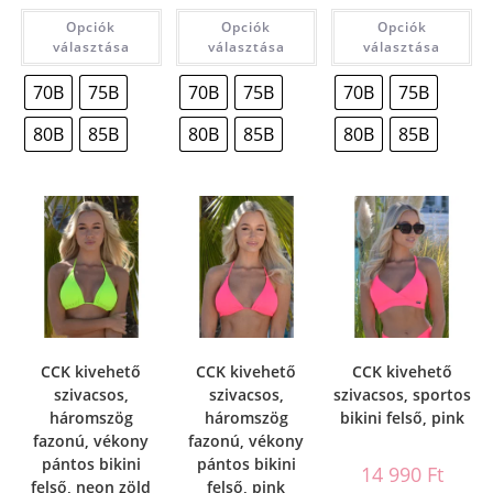
Opciók
Opciók
Opciók
választása
választása
választása
70B
75B
70B
75B
70B
75B
80B
85B
80B
85B
80B
85B
CCK kivehető
CCK kivehető
CCK kivehető
szivacsos,
szivacsos,
szivacsos, sportos
háromszög
háromszög
bikini felső, pink
fazonú, vékony
fazonú, vékony
pántos bikini
pántos bikini
14 990
Ft
felső, neon zöld
felső, pink