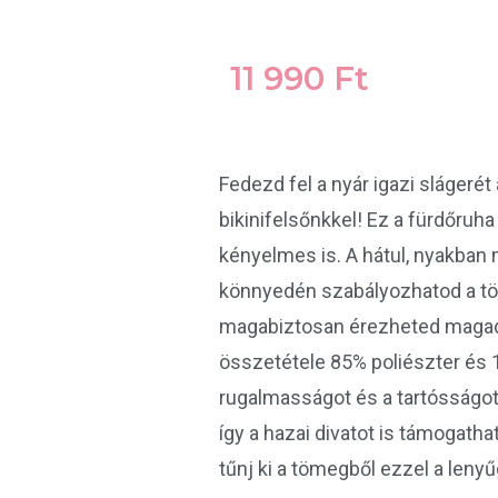
11 990
Ft
Fedezd fel a nyár igazi slágeré
bikinifelsőnkkel! Ez a fürdőruh
kényelmes is. A hátul, nyakban
könnyedén szabályozhatod a tök
magabiztosan érezheted magad
összetétele 85% poliészter és 1
rugalmasságot és a tartósságot.
így a hazai divatot is támogatha
tűnj ki a tömegből ezzel a leny