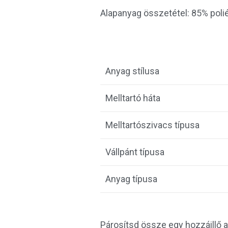
Alapanyag összetétel: 85% poli
Anyag stílusa
Melltartó háta
Melltartószivacs típusa
Vállpánt típusa
Anyag típusa
Párosítsd össze egy hozzáillő a