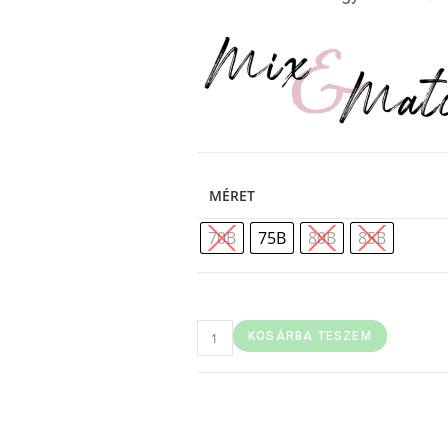
MÉRET
70B
75B
80B
85B
KOSÁRBA TESZEM