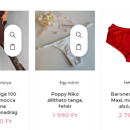
risnya
Egy méret
Fe
lga 100
Poppy Niko
Barones
 mocca
állítható tanga,
Maxi, m
rna
fehér
alsó
anadrág
1 990
Ft
2 7
00
Ft