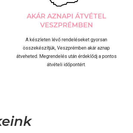
AKÁR AZNAPI ÁTVÉTEL
VESZPRÉMBEN
A készleten lévő rendeléseket gyorsan
összekészítjük, Veszprémben akár aznap
átveheted. Megrendelés után érdeklődj a pontos
átvételi időpontért.
keink