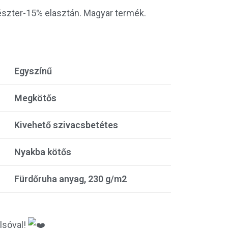
észter-15% elasztán. Magyar termék.
Egyszínű
Megkötős
Kivehető szivacsbetétes
Nyakba kötős
Fürdőruha anyag, 230 g/m2
lsóval!