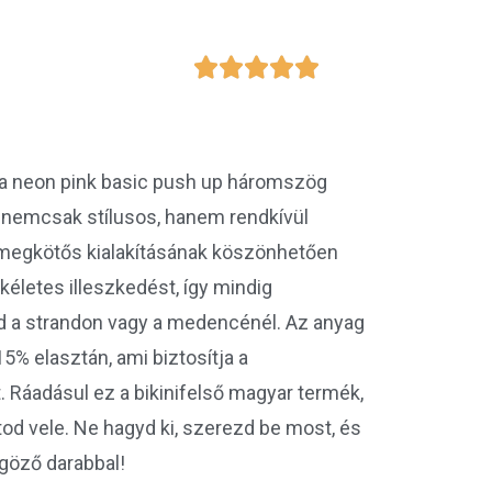





t a neon pink basic push up háromszög
a nemcsak stílusos, hanem rendkívül
 megkötős kialakításának köszönhetően
életes illeszkedést, így mindig
 a strandon vagy a medencénél. Az anyag
5% elasztán, ami biztosítja a
 Ráadásul ez a bikinifelső magyar termék,
tod vele. Ne hagyd ki, szerezd be most, és
űgöző darabbal!