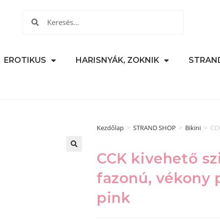
EROTIKUS
HARISNYÁK, ZOKNIK
STRAN
Kezdőlap
>
STRAND SHOP
>
Bikini
>
CCK
CCK kivehető sz
🔍
fazonú, vékony p
pink