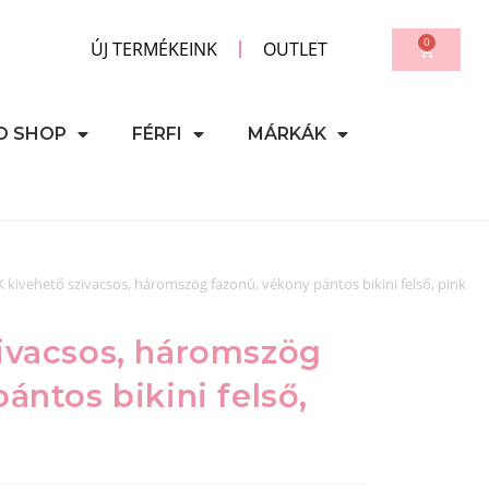
0
ÚJ TERMÉKEINK
OUTLET
D SHOP
FÉRFI
MÁRKÁK
 kivehető szivacsos, háromszög fazonú, vékony pántos bikini felső, pink
ivacsos, háromszög
ántos bikini felső,