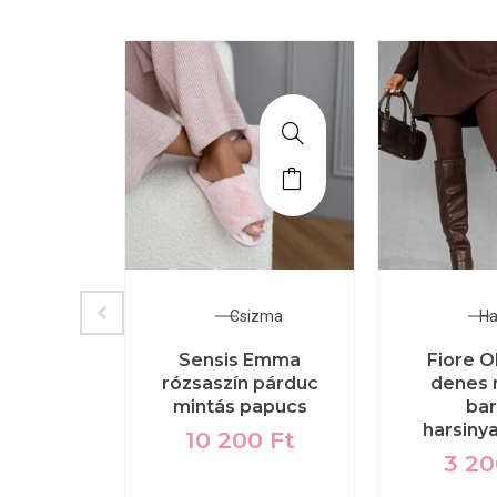
tikus
Csizma
Ha
rnemű
Sensis Emma
Fiore O
rózsaszín párduc
denes
co
mintás papucs
ba
ötő kék
harsiny
03
10 200
Ft
3 2
0
Ft