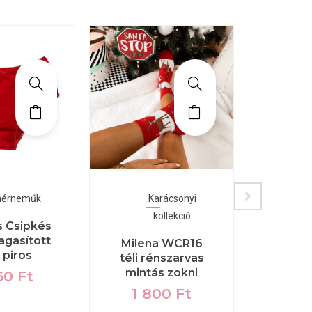
hérneműk
Karácsonyi
F
kollekció
 Csipkés
Ba
agasított
Klasszi
Milena WCR16
, piros
alsó,
téli rénszarvas
fehér
mintás zokni
60
Ft
1 
1 800
Ft