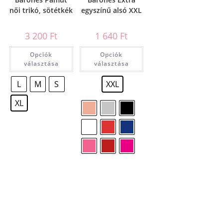
női trikó, sötétkék
egyszínű alsó XXL
3 200
Ft
1 640
Ft
Opciók
Opciók
választása
választása
L
M
S
XXL
XL