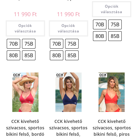
Opciók
választása
11 990
Ft
11 990
Ft
70B
75B
Opciók
Opciók
választása
választása
80B
85B
70B
75B
70B
75B
80B
85B
80B
85B
CCK kivehető
CCK kivehető
CCK kivehető
szivacsos, sportos
szivacsos, sportos
szivacsos, sportos
bikini felső, bordó
bikini felső,
bikini felső, piros