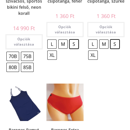
szivacsos, sportos
csípőtanga, fehér
csípőtanga, szürke
bikini felső, neon
korall
1 360
Ft
1 360
Ft
Opciók
Opciók
14 990
Ft
választása
választása
Opciók
L
M
S
L
M
S
választása
XL
XL
70B
75B
80B
85B
Barones Pamut
Barones Extra