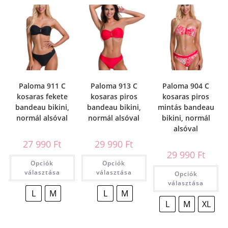
Paloma 911 C
Paloma 913 C
Paloma 904 C
kosaras fekete
kosaras piros
kosaras piros
bandeau bikini,
bandeau bikini,
mintás bandeau
normál alsóval
normál alsóval
bikini, normál
alsóval
27 990
Ft
29 990
Ft
29 990
Ft
Opciók
Opciók
választása
választása
Opciók
választása
L
M
L
M
L
M
XL