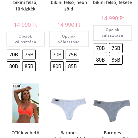
bikini felső,
bikini felső, neon
bikini felső, fekete
türkizkék
zöld
14 990
Ft
14 990
Ft
14 990
Ft
Opciók
választása
Opciók
Opciók
választása
választása
70B
75B
70B
75B
70B
75B
80B
85B
80B
85B
80B
85B
CCK kivehető
Barones
Barones