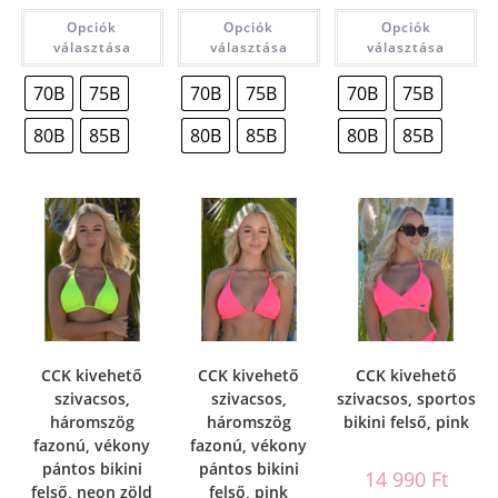
Opciók
Opciók
Opciók
választása
választása
választása
70B
75B
70B
75B
70B
75B
80B
85B
80B
85B
80B
85B
CCK kivehető
CCK kivehető
CCK kivehető
szivacsos,
szivacsos,
szivacsos, sportos
háromszög
háromszög
bikini felső, pink
fazonú, vékony
fazonú, vékony
pántos bikini
pántos bikini
14 990
Ft
felső, neon zöld
felső, pink