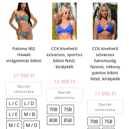
Paloma 902
CCK kivehető
CCK kivehető
Hawaii
szivacsos, sportos
szivacsos
virágmintás bikini
bikini felső,
háromszög
királykék
fazonú, vékony
pántos bikini
27 990
Ft
felső, királykék
14 990
Ft
Opciók
választása
Opciók
11 990
Ft
választása
L / C
L / D
Opciók
70B
75B
választása
L / E
M / B
80B
85B
70B
75B
M / C
M / D