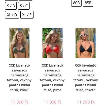
80B
85B
S / B
S / C
XL / D
XL / E
CCK kivehető
CCK kivehető
CCK kivehető
szivacsos
szivacsos
szivacsos
háromszög
háromszög
háromszög
fazonú, vékony
fazonú, vékony
fazonú, vékony
pántos bikini
pántos bikini
pántos bikini
felső, khaki
felső, piros
felső, fekete
11 990
Ft
11 990
Ft
11 990
Ft