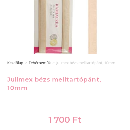
Kezdőlap
>
Fehérneműk
>
Julimex bézs melltartópánt, 10mm
Julimex bézs melltartópánt,
10mm
1 700
Ft