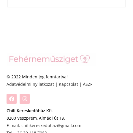
© 2022 Minden jog fenntartva!
Adatvédelmi nyilatkozat
|
Kapcsolat
|
ÁSZF
Chili Kereskedőház Kft.
8200 Veszprém, Almádi út 19.
E-mail:
chilikereskedohaz@gmail.com
Tel:
+36 30 418 7083