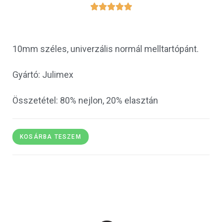





10mm széles, univerzális normál melltartópánt.
Gyártó: Julimex
Összetétel: 80% nejlon, 20% elasztán
KOSÁRBA TESZEM