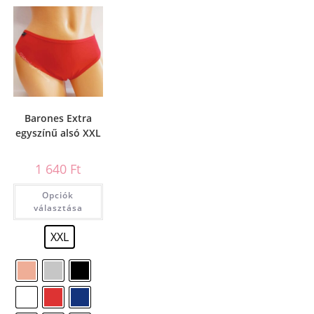
Barones Extra
egyszínű alsó XXL
1 640
Ft
Opciók
választása
XXL