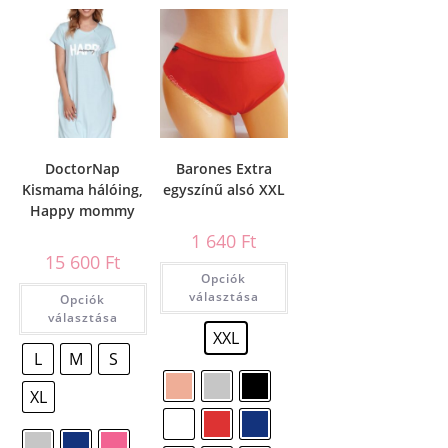
DoctorNap
Barones Extra
Kismama hálóing,
egyszínű alsó XXL
Happy mommy
1 640
Ft
15 600
Ft
Opciók
választása
Opciók
választása
XXL
L
M
S
XL