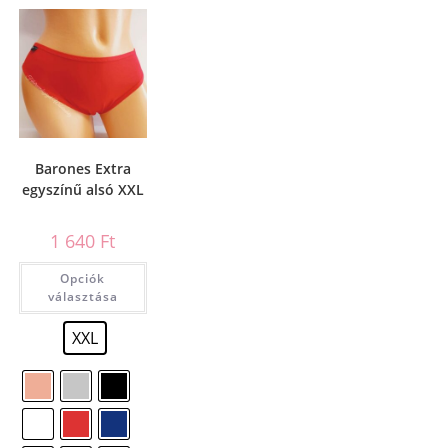
Barones Extra
egyszínű alsó XXL
1 640
Ft
Opciók
választása
XXL