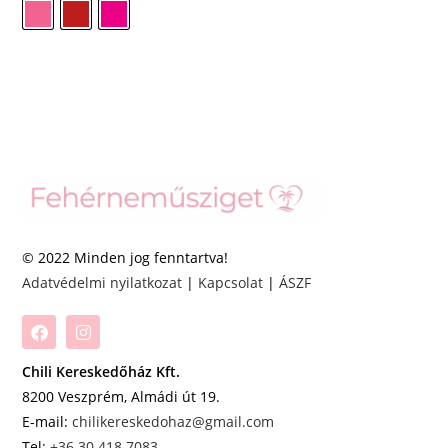
© 2022 Minden jog fenntartva!
Adatvédelmi nyilatkozat
|
Kapcsolat
|
ÁSZF
Chili Kereskedőház Kft.
8200 Veszprém, Almádi út 19.
E-mail:
chilikereskedohaz@gmail.com
Tel:
+36 30 418 7083