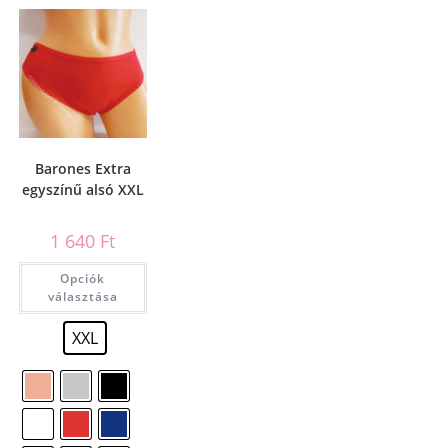
Barones Extra
egyszínű alsó XXL
1 640
Ft
Opciók
választása
XXL