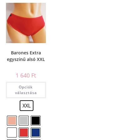
Barones Extra
egyszínű alsó XXL
1 640
Ft
Opciók
választása
XXL