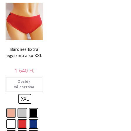
Barones Extra
egyszínű alsó XXL
1 640
Ft
Opciók
választása
XXL