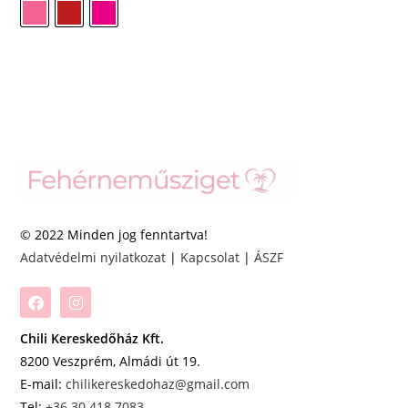
© 2022 Minden jog fenntartva!
Adatvédelmi nyilatkozat
|
Kapcsolat
|
ÁSZF
Chili Kereskedőház Kft.
8200 Veszprém, Almádi út 19.
E-mail:
chilikereskedohaz@gmail.com
Tel:
+36 30 418 7083