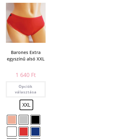
Barones Extra
egyszínű alsó XXL
1 640
Ft
Opciók
választása
XXL