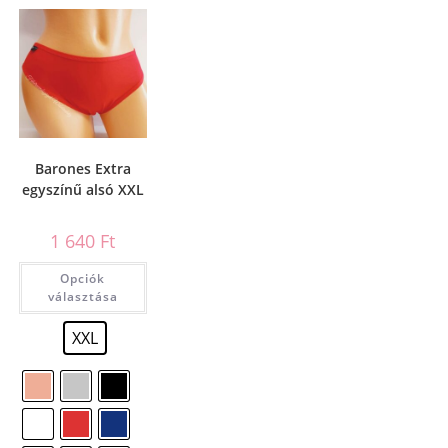
Barones Extra
egyszínű alsó XXL
1 640
Ft
Opciók
választása
XXL