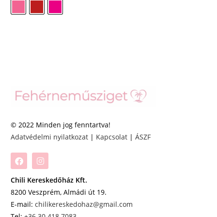
© 2022 Minden jog fenntartva!
Adatvédelmi nyilatkozat
|
Kapcsolat
|
ÁSZF
Chili Kereskedőház Kft.
8200 Veszprém, Almádi út 19.
E-mail:
chilikereskedohaz@gmail.com
Tel:
+36 30 418 7083