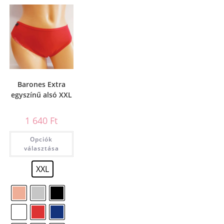
Barones Extra
egyszínű alsó XXL
1 640
Ft
Opciók
választása
XXL