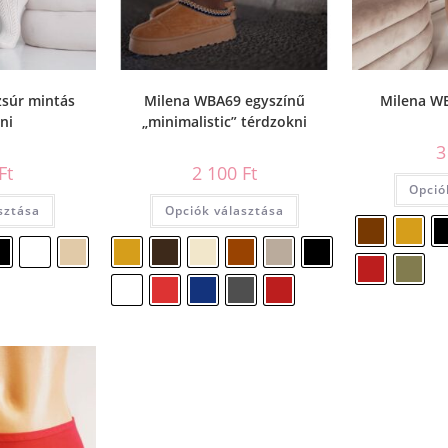
súr mintás
Milena WBA69 egyszínű
Milena W
ni
„minimalistic” térdzokni
3
Ft
2 100
Ft
Opció
sztása
Opciók választása