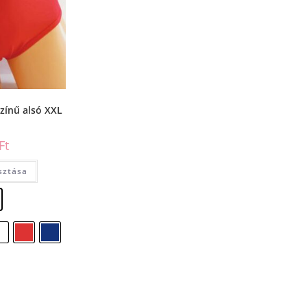
zínű alsó XXL
Ft
sztása