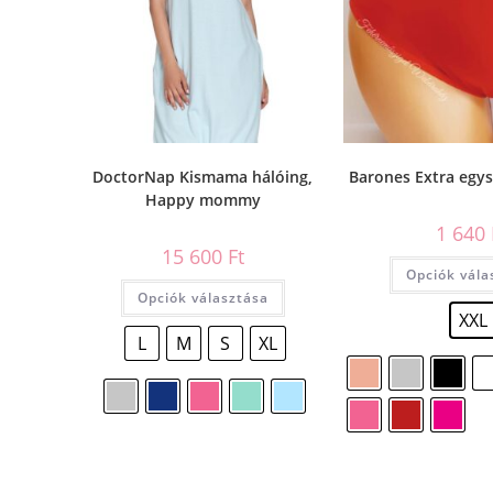
DoctorNap Kismama hálóing,
Barones Extra egys
Happy mommy
1 640
15 600
Ft
Opciók vála
Opciók választása
XXL
L
M
S
XL