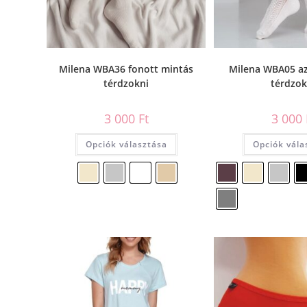
Milena WBA36 fonott mintás
Milena WBA05 az
térdzokni
térdzok
3 000
Ft
3 000
Opciók választása
Opciók vála