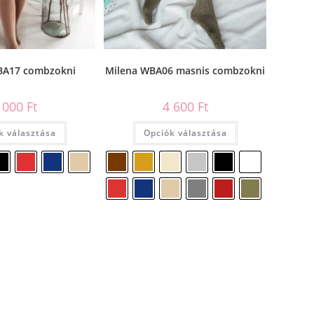
BA17 combzokni
Milena WBA06 masnis combzokni
 000
Ft
4 600
Ft
k választása
Opciók választása