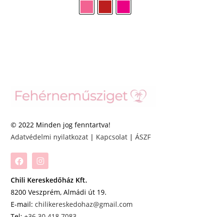
© 2022 Minden jog fenntartva!
Adatvédelmi nyilatkozat
|
Kapcsolat
|
ÁSZF
Chili Kereskedőház Kft.
8200 Veszprém, Almádi út 19.
E-mail:
chilikereskedohaz@gmail.com
Tel:
+36 30 418 7083