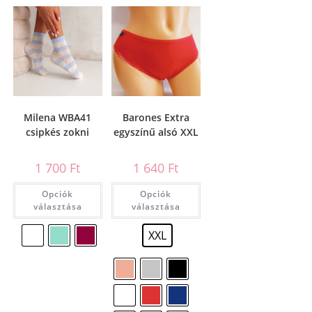
Milena WBA41
Barones Extra
csipkés zokni
egyszínű alsó XXL
1 700
Ft
1 640
Ft
Opciók
Opciók
választása
választása
XXL