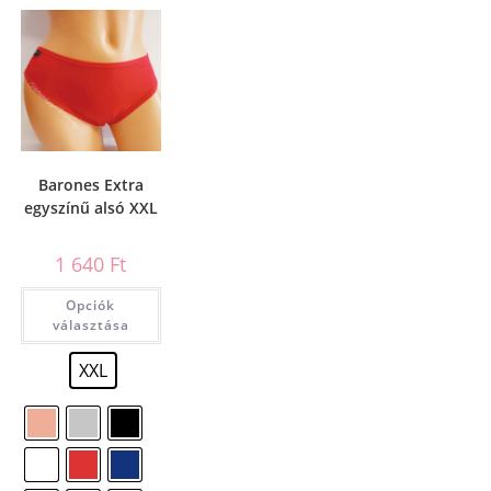
Barones Extra
egyszínű alsó XXL
1 640
Ft
Opciók
választása
XXL