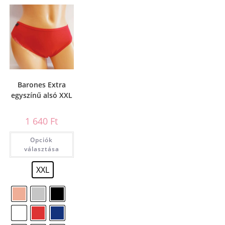
Barones Extra
egyszínű alsó XXL
1 640
Ft
Opciók
választása
XXL