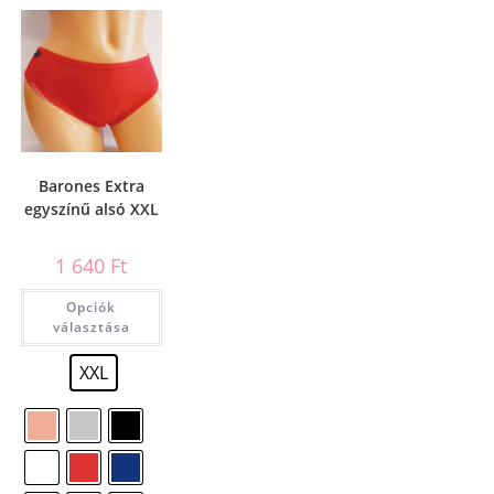
Barones Extra
egyszínű alsó XXL
1 640
Ft
Opciók
választása
XXL