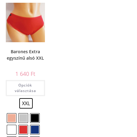
Barones Extra
egyszínű alsó XXL
1 640
Ft
Opciók
választása
XXL