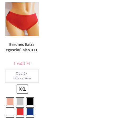
Barones Extra
egyszínű alsó XXL
1 640
Ft
Opciók
választása
XXL