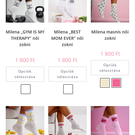
Milena „GYM IS MY
Milena „BEST
Milena masnis női
THERAPY” női
MOM EVER” női
zokni
zokni
zokni
1 800
Ft
1 800
Ft
1 800
Ft
Opciók
választása
Opciók
Opciók
választása
választása