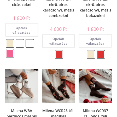
cicás zokni
ekrü-piros
ekrü-piros
karácsonyi, mézis
karácsonyi, mézis
combzokni
bokazokni
1 800
Ft
Opciók
4 600
Ft
1 800
Ft
választása
Opciók
Opciók
választása
választása
Milena WBA
Milena WCR23 téli
Milena WCR37
párducos masnis
macskás
csillogós, téli