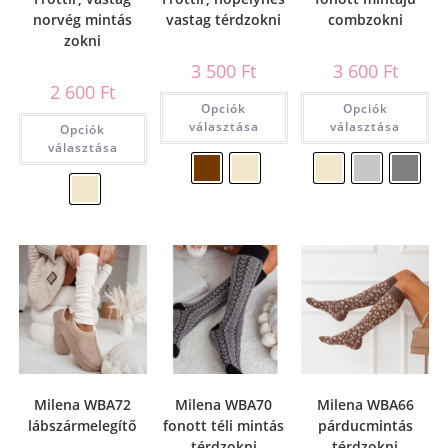
norvég mintás
vastag térdzokni
combzokni
zokni
3 500
Ft
3 600
Ft
2 600
Ft
Opciók
Opciók
választása
választása
Opciók
választása
Milena WBA72
Milena WBA70
Milena WBA66
lábszármelegítő
fonott téli mintás
párducmintás
térdzokni
térdzokni