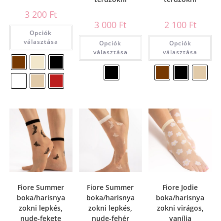
3 200
Ft
3 000
Ft
2 100
Ft
Opciók
választása
Opciók
Opciók
választása
választása
Fiore Summer
Fiore Summer
Fiore Jodie
boka/harisnya
boka/harisnya
boka/harisnya
zokni lepkés,
zokni lepkés,
zokni virágos,
nude-fekete
nude-fehér
vanília