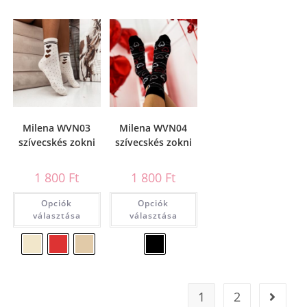
Milena WVN03
Milena WVN04
szívecskés zokni
szívecskés zokni
1 800
Ft
1 800
Ft
Opciók
Opciók
választása
választása
1
2