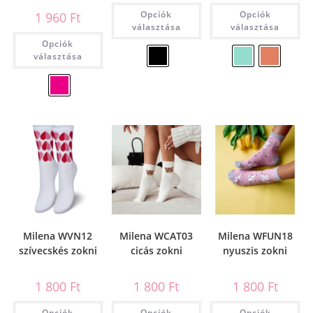
Opciók
Opciók
1 960
Ft
választása
választása
Opciók
választása
Milena WVN12
Milena WCAT03
Milena WFUN18
szívecskés zokni
cicás zokni
nyuszis zokni
1 800
Ft
1 800
Ft
1 800
Ft
Opciók
Opciók
Opciók