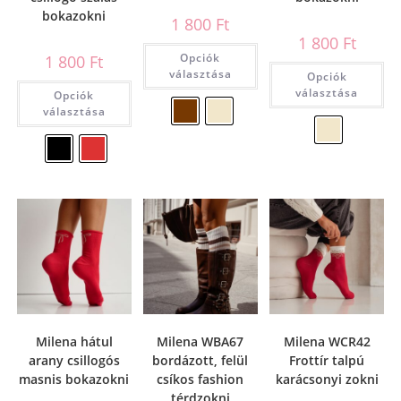
bokazokni
1 800
Ft
1 800
Ft
Opciók
1 800
Ft
választása
Opciók
választása
Opciók
választása
Milena hátul
Milena WBA67
Milena WCR42
arany csillogós
bordázott, felül
Frottír talpú
masnis bokazokni
csíkos fashion
karácsonyi zokni
térdzokni