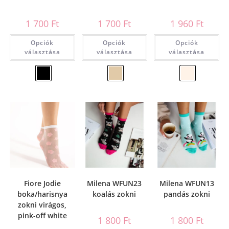
1 700
Ft
1 700
Ft
1 960
Ft
Opciók
Opciók
Opciók
választása
választása
választása
Fiore Jodie
Milena WFUN23
Milena WFUN13
boka/harisnya
koalás zokni
pandás zokni
zokni virágos,
pink-off white
1 800
Ft
1 800
Ft