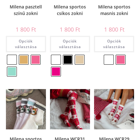
Milena pasztell
Milena sportos
Milena sportos
színű zokni
csíkos zokni
masnis zokni
1 800
Ft
1 800
Ft
1 800
Ft
Opciók
Opciók
Opciók
választása
választása
választása
Milena sportos
Milena WCR31
Milena WCR29