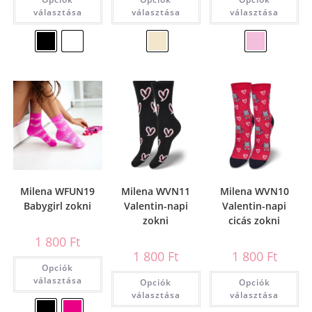
választása
választása
választása
Milena WFUN19
Milena WVN11
Milena WVN10
Babygirl zokni
Valentin-napi
Valentin-napi
zokni
cicás zokni
1 800
Ft
1 800
Ft
1 800
Ft
Opciók
választása
Opciók
Opciók
választása
választása