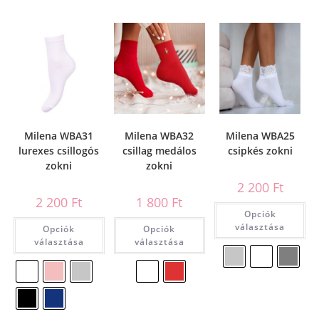
Milena WBA31
Milena WBA32
Milena WBA25
lurexes csillogós
csillag medálos
csipkés zokni
zokni
zokni
2 200
Ft
2 200
Ft
1 800
Ft
Opciók
választása
Opciók
Opciók
választása
választása