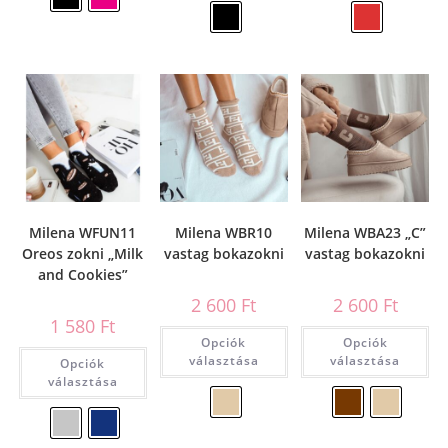
Milena WFUN11
Milena WBR10
Milena WBA23 „C”
Oreos zokni „Milk
vastag bokazokni
vastag bokazokni
and Cookies”
2 600
Ft
2 600
Ft
1 580
Ft
Opciók
Opciók
választása
választása
Opciók
választása