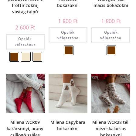
frottír zokni,
bokazokni
macis bokazokni
vastag talpú
1 800
Ft
1 800
Ft
2 600
Ft
Opciók
Opciók
választása
választása
Opciók
választása
Milena WCR09
Milena Capybara
Milena WCR28 téli
karácsonyi, arany
bokazokni
mézeskalácsos
csillogó szálas
bokazokni