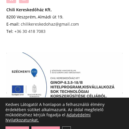
Chili Kereskedőház Kft.
8200 Veszprém, Almádi út 19.
E-mail:
chilikereskedohaz@gmail.com
Tel:
+36 30 418 7083
Kedves Látogató! A honlapon a felhasználói élmény
érdekében sütiket alkalmazunk. Az oldal megfelelő
működéséhez kérjük fogadja el
Adatvédelmi
Nyilatkozatunkat.