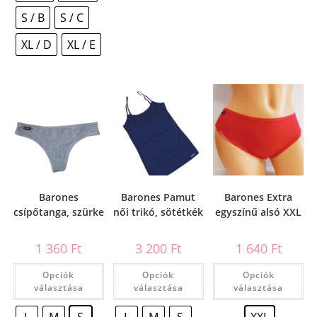
S / B
S / C
XL / D
XL / E
Barones
Barones Pamut
Barones Extra
csípőtanga, szürke
női trikó, sötétkék
egyszínű alsó XXL
1 360
Ft
3 200
Ft
1 640
Ft
Opciók
Opciók
Opciók
választása
választása
választása
L
M
S
L
M
S
XXL