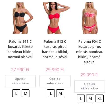
Paloma 911 C
Paloma 913 C
Paloma 904 C
kosaras fekete
kosaras piros
kosaras piros
bandeau bikini,
bandeau bikini,
mintás bandeau
normál alsóval
normál alsóval
bikini, normál
alsóval
27 990
Ft
29 990
Ft
29 990
Ft
Opciók
Opciók
választása
választása
Opciók
választása
L
M
L
M
L
M
XL