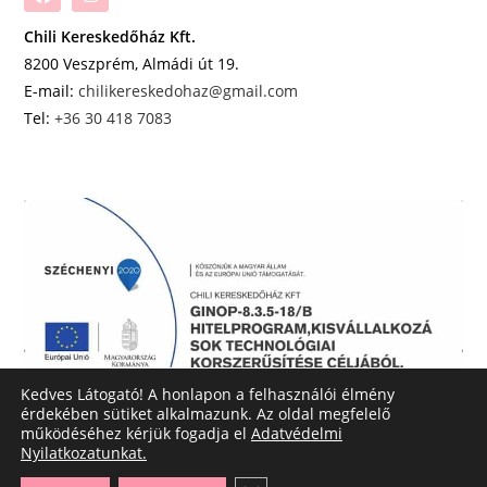
Chili Kereskedőház Kft.
8200 Veszprém, Almádi út 19.
E-mail:
chilikereskedohaz@gmail.com
Tel:
+36 30 418 7083
Kedves Látogató! A honlapon a felhasználói élmény
érdekében sütiket alkalmazunk. Az oldal megfelelő
működéséhez kérjük fogadja el
Adatvédelmi
Nyilatkozatunkat.