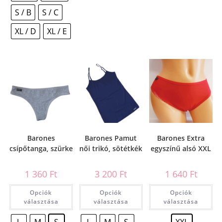
S / B
S / C
XL / D
XL / E
Barones
Barones Pamut
Barones Extra
csípőtanga, szürke
női trikó, sötétkék
egyszínű alsó XXL
1 360
Ft
3 200
Ft
1 640
Ft
Opciók
Opciók
Opciók
választása
választása
választása
L
M
S
L
M
S
XXL