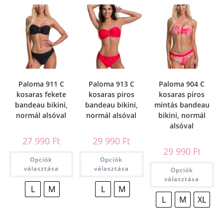
Paloma 911 C
Paloma 913 C
Paloma 904 C
kosaras fekete
kosaras piros
kosaras piros
bandeau bikini,
bandeau bikini,
mintás bandeau
normál alsóval
normál alsóval
bikini, normál
alsóval
27 990
Ft
29 990
Ft
29 990
Ft
Opciók
Opciók
választása
választása
Opciók
választása
L
M
L
M
L
M
XL