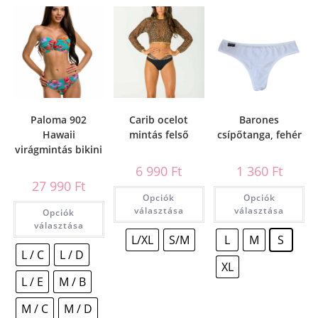
Paloma 902
Carib ocelot
Barones
Hawaii
mintás felső
csípőtanga, fehér
virágmintás bikini
6 990
Ft
1 360
Ft
27 990
Ft
Opciók
Opciók
választása
választása
Opciók
választása
L/XL
S/M
L
M
S
L / C
L / D
XL
L / E
M / B
M / C
M / D