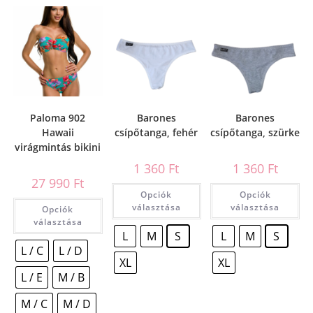
Paloma 902
Barones
Barones
Hawaii
csípőtanga, fehér
csípőtanga, szürke
virágmintás bikini
1 360
Ft
1 360
Ft
27 990
Ft
Opciók
Opciók
választása
választása
Opciók
választása
L
M
S
L
M
S
L / C
L / D
XL
XL
L / E
M / B
M / C
M / D