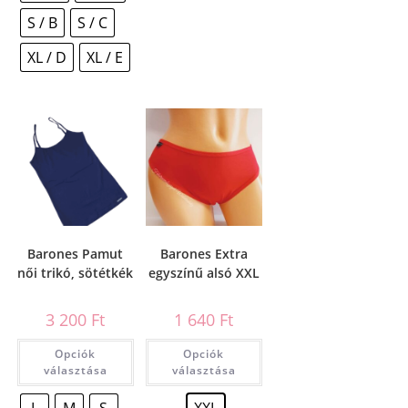
S / B
S / C
XL / D
XL / E
Barones Pamut
Barones Extra
női trikó, sötétkék
egyszínű alsó XXL
3 200
Ft
1 640
Ft
Opciók
Opciók
választása
választása
L
M
S
XXL