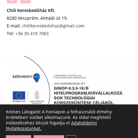
Chili Kereskedőház Kft.
8200 Veszprém, Almádi út 19.
E-mail:
chilikereskedohaz@gmail.com
Tel:
+36 30 418 7083
Kedves Látogató! A honlapon a felhasználói élmény
érdekében sütiket alkalmazunk. Az oldal megfelelő
működéséhez kérjük fogadja el
Adatvédelmi
Nyilatkozatunkat.