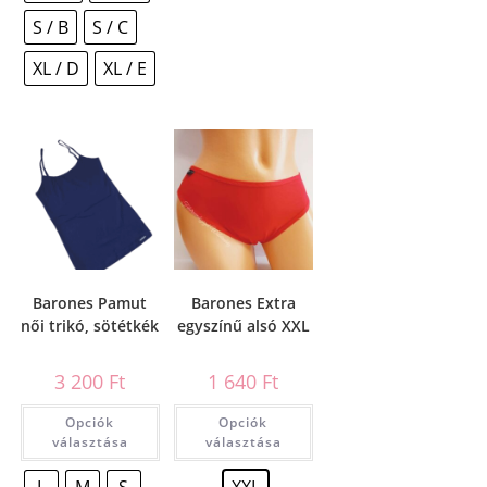
S / B
S / C
XL / D
XL / E
Barones Pamut
Barones Extra
női trikó, sötétkék
egyszínű alsó XXL
3 200
Ft
1 640
Ft
Opciók
Opciók
választása
választása
L
M
S
XXL