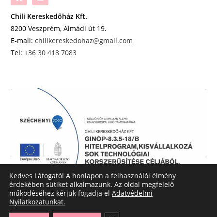
Chili Kereskedőház Kft.
8200 Veszprém, Almádi út 19.
E-mail:
chilikereskedohaz@gmail.com
Tel:
+36 30 418 7083
Kedves Látogató! A honlapon a felhasználói élmény
érdekében sütiket alkalmazunk. Az oldal megfelelő
működéséhez kérjük fogadja el
Adatvédelmi
Nyilatkozatunkat.