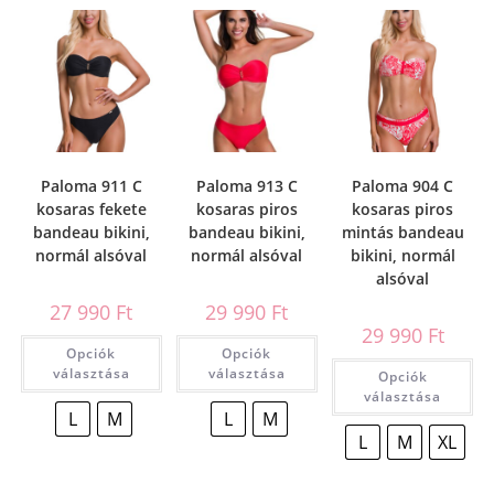
Paloma 911 C
Paloma 913 C
Paloma 904 C
kosaras fekete
kosaras piros
kosaras piros
bandeau bikini,
bandeau bikini,
mintás bandeau
normál alsóval
normál alsóval
bikini, normál
alsóval
27 990
Ft
29 990
Ft
29 990
Ft
Opciók
Opciók
választása
választása
Opciók
választása
L
M
L
M
L
M
XL