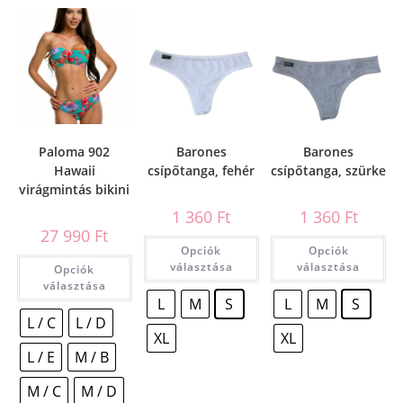
Paloma 902
Barones
Barones
Hawaii
csípőtanga, fehér
csípőtanga, szürke
virágmintás bikini
1 360
Ft
1 360
Ft
27 990
Ft
Opciók
Opciók
választása
választása
Opciók
választása
L
M
S
L
M
S
L / C
L / D
XL
XL
L / E
M / B
M / C
M / D