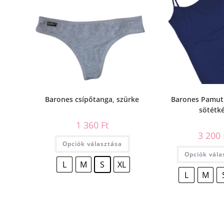
Barones csípőtanga, szürke
Barones Pamut 
sötétk
1 360
Ft
3 200
Opciók választása
Opciók vála
L
M
S
XL
L
M