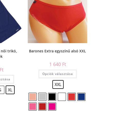
női trikó,
Barones Extra egyszínű alsó XXL
ék
1 640
Ft
Ft
Opciók választása
sztása
XXL
S
XL