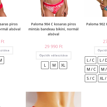
saras piros
Paloma 904 C kosaras piros
Paloma 902 
ormál alsóval
mintás bandeau bikini, normál
alsóval
0
Ft
2
29 990
Ft
sztása
Opció
Opciók választása
M
L / C
L / 
L
M
XL
M / C
M /
S / C
XL /