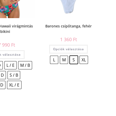
Hawaii virágmintás
Barones csípőtanga, fehér
bikini
1 360
Ft
7 990
Ft
Opciók választása
k választása
L
M
S
XL
D
L / E
M / B
 D
S / B
 D
XL / E