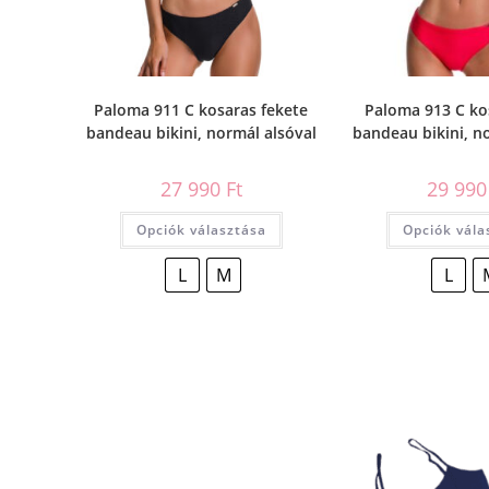
Paloma 911 C kosaras fekete
Paloma 913 C ko
bandeau bikini, normál alsóval
bandeau bikini, n
27 990
Ft
29 99
Opciók választása
Opciók vála
L
M
L