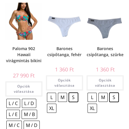
Paloma 902
Barones
Barones
Hawaii
csípőtanga, fehér
csípőtanga, szürke
virágmintás bikini
1 360
Ft
1 360
Ft
27 990
Ft
Opciók
Opciók
választása
választása
Opciók
választása
L
M
S
L
M
S
L / C
L / D
XL
XL
L / E
M / B
M / C
M / D