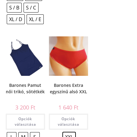
S / B
S / C
XL / D
XL / E
Barones Pamut
Barones Extra
női trikó, sötétkék
egyszínű alsó XXL
3 200
Ft
1 640
Ft
Opciók
Opciók
választása
választása
L
M
S
XXL