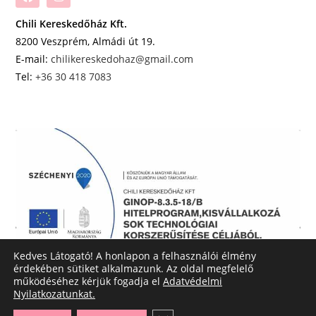
Chili Kereskedőház Kft.
8200 Veszprém, Almádi út 19.
E-mail:
chilikereskedohaz@gmail.com
Tel:
+36 30 418 7083
Kedves Látogató! A honlapon a felhasználói élmény
érdekében sütiket alkalmazunk. Az oldal megfelelő
működéséhez kérjük fogadja el
Adatvédelmi
Nyilatkozatunkat.