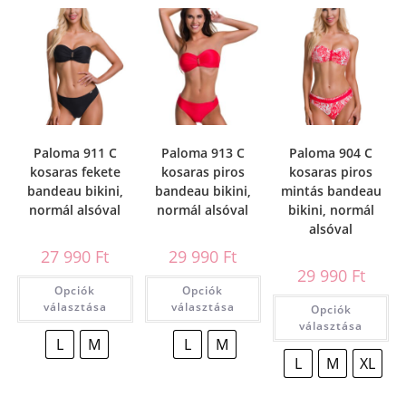
Paloma 911 C
Paloma 913 C
Paloma 904 C
kosaras fekete
kosaras piros
kosaras piros
bandeau bikini,
bandeau bikini,
mintás bandeau
normál alsóval
normál alsóval
bikini, normál
alsóval
27 990
Ft
29 990
Ft
29 990
Ft
Opciók
Opciók
választása
választása
Opciók
választása
L
M
L
M
L
M
XL